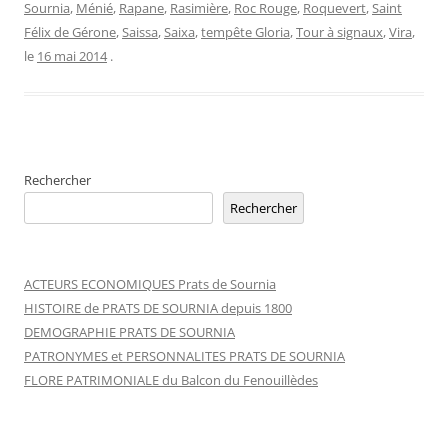
Sournia
,
Ménié
,
Rapane
,
Rasimière
,
Roc Rouge
,
Roquevert
,
Saint
Félix de Gérone
,
Saissa
,
Saixa
,
tempête Gloria
,
Tour à signaux
,
Vira
,
le
16 mai 2014
.
Rechercher
Rechercher
ACTEURS ECONOMIQUES Prats de Sournia
HISTOIRE de PRATS DE SOURNIA depuis 1800
DEMOGRAPHIE PRATS DE SOURNIA
PATRONYMES et PERSONNALITES PRATS DE SOURNIA
FLORE PATRIMONIALE du Balcon du Fenouillèdes