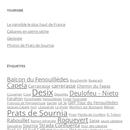
TOURISME
Le vignoble le plus haut de France
Cabanes en pierre sèche
Gèologie
Photos de Prats de Sournia
ÉTIQUETTES
Balcon du Fenouillèdes
Boucheville
Bugarach
Capela
carrerasse
Carrairasse
Chemin du Fagas
Desix
Deulofeu - Nieto
Cucugnan
Cuxa
Deulofeu
Farahon
Fenolhedés
Fenouillèdes
Fosse
Fourcade
GRP Tour du Fenouillèdes
François de Peyrepertuse
Gardie
GR 36
Jacques Capela
Joch
Lesquerde
Le Vivier
Monfort sur Boulzane
Ménier
Prats de Sournia
Pratz
Pézilla de Conflent
R. Tréton
Roquevert
Rabouillet
Saixa
Ramon bérenger
sauce catalane
Strada Confluenta
Sournia
Sequières
Tour des cabanes
Trail n° 10 Sud Cathare
Vira
Trevillach
Wamba
Wilfred Le Velu