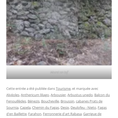
Muret en tuf
Cette entrée a été publiée dans
Tourisme
, et marquée avec
Alvéoles
,
Anthericum liliago
,
Arbousier
,
Arbustus unedo
,
Balcon du
Fenouillèdes
,
Bénezis
,
Boucheville
,
Broussin
,
cabanes Prats de
Sournia
,
Capela
,
Chemin du Fagas
,
Desix
,
Deulofeu - Nieto
,
Fagas
d'en Baillette
,
Farahon
,
Ferronnerie d'art Rabasa
,
Garrigue de