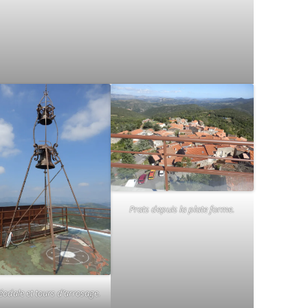
Prats depuis la plate forme.
éodale et tours d’arrosage.