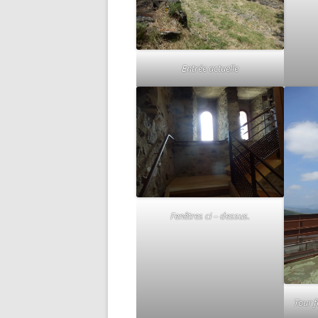
Entrée actuelle
Fenêtres ci – dessus.
Tour f