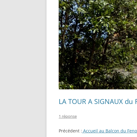
LA TOUR A SIGNAUX du F
1 réponse
Précédent :
Accueil au Balcon du Feno