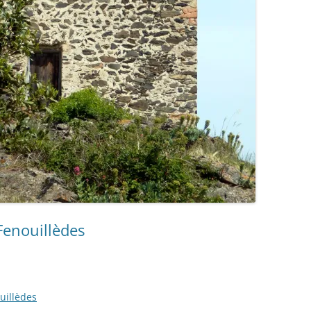
enouillèdes
uillèdes