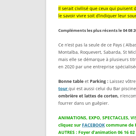
Il serait civilisé que ceux qui puisent 
le savoir vivre soit d’indiquer leur sou
Compléments les plus récents le 04 08 2
Ce n’est pas la seule de ce Pays ( Alba
Montalba, Roquevert, Sabarda, St Miche
mais elle se démarque à plusieurs titr
en 2020 par une entreprise spécialisé
Bonne table
et
Parking :
Laissez vôtre
tour
qui est aussi celui du Bar piscine
ombrière et lattes de corten,
n’encom
fourrer dans un guêpier.
ANIMATIONS, EXPO, SPECTACLES, VISI
cliquez sur
FACEBOOK
commune de Pr
AUTRES : Foyer d’animation 06 16 02 