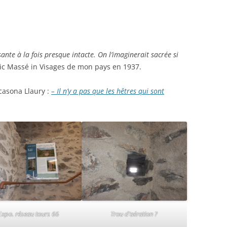
sante à la fois presque intacte. On l’imaginerait sacrée si
c Massé in Visages de mon pays en 1937.
casona Llaury :
– Il n’y a pas que les hêtres qui sont
Expo. réseau tours 66
Trou d’aération ?