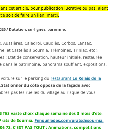
dans cet article, pour publication lucrative ou pas, aient
rce soit de faire un lien, merci
.
026 / Datation, surlignés, baronnie.
s, Aussières, Caladroi, Caudiès, Corbos, Lansac,
l et Castelàs à Sournia, Trémoines, Triniac, etc ),
es : Etat de conservation, hauteur initiale, restaurée
e dans le patrimoine, panorama soufflant, expositions.
 voiture sur le parking du
restaurant
Le Relais de la
.
Stationner du côté opposé de la façade avec
brez pas les ruelles du village au risque de vous
TES vaste choix chaque semaine des 3 mois d’été,
ats de Sournia,
Fenouillèdes.com/pratsdesournia.
06 73.
C’EST PAS TOUT : Animations, compétitions