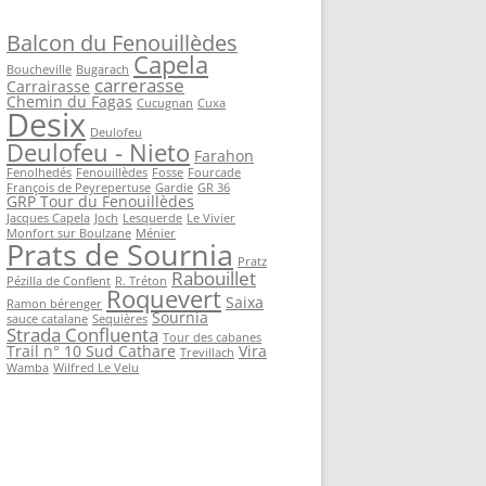
Balcon du Fenouillèdes
Capela
Boucheville
Bugarach
carrerasse
Carrairasse
Chemin du Fagas
Cucugnan
Cuxa
Desix
Deulofeu
Deulofeu - Nieto
Farahon
Fenolhedés
Fenouillèdes
Fosse
Fourcade
François de Peyrepertuse
Gardie
GR 36
GRP Tour du Fenouillèdes
Jacques Capela
Joch
Lesquerde
Le Vivier
Monfort sur Boulzane
Ménier
Prats de Sournia
Pratz
Rabouillet
Pézilla de Conflent
R. Tréton
Roquevert
Saixa
Ramon bérenger
Sournia
sauce catalane
Sequières
Strada Confluenta
Tour des cabanes
Trail n° 10 Sud Cathare
Vira
Trevillach
Wamba
Wilfred Le Velu