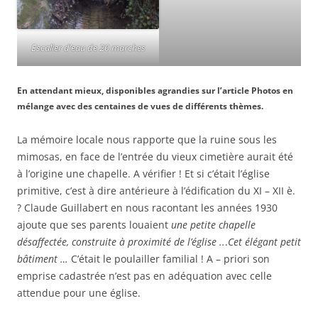
Escalier d’eau de 20 marches
En attendant mieux, disponibles agrandies sur l’article Photos en
mélange avec des centaines de vues de différents thèmes.
La mémoire locale nous rapporte que la ruine sous les
mimosas, en face de l’entrée du vieux cimetière aurait été
à l’origine une chapelle. A vérifier ! Et si c’était l’église
primitive, c’est à dire antérieure à l’édification du XI – XII è.
? Claude Guillabert en nous racontant les années 1930
ajoute que ses parents louaient
une petite chapelle
désaffectée, construite à proximité de l’église ..
.
Cet élégant petit
bâtiment …
C’était le poulailler familial ! A – priori son
emprise cadastrée n’est pas en adéquation avec celle
attendue pour une église.