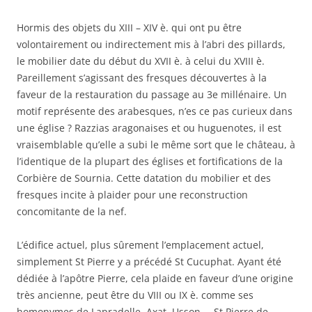
Hormis des objets du XIII – XIV è. qui ont pu être
volontairement ou indirectement mis à l’abri des pillards,
le mobilier date du début du XVII è. à celui du XVIII è.
Pareillement s’agissant des fresques découvertes à la
faveur de la restauration du passage au 3e millénaire. Un
motif représente des arabesques, n’es ce pas curieux dans
une église ? Razzias aragonaises et ou huguenotes, il est
vraisemblable qu’elle a subi le même sort que le château, à
l’identique de la plupart des églises et fortifications de la
Corbière de Sournia. Cette datation du mobilier et des
fresques incite à plaider pour une reconstruction
concomitante de la nef.
L’édifice actuel, plus sûrement l’emplacement actuel,
simplement St Pierre y a précédé St Cucuphat. Ayant été
dédiée à l’apôtre Pierre, cela plaide en faveur d’une origine
très ancienne, peut être du VIII ou IX è. comme ses
homonymes de Lapradelle, Axat, Usson … St Pierre de