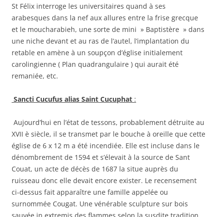
St Félix interroge les universitaires quand à ses
arabesques dans la nef aux allures entre la frise grecque
et le moucharabieh, une sorte de mini » Baptistère » dans
une niche devant et au ras de l’autel, l’implantation du
retable en amène à un soupçon d’église initialement
carolingienne ( Plan quadrangulaire ) qui aurait été
remaniée, etc.
Sancti Cucufus alias Saint Cucuphat
:
Aujourd’hui en l’état de tessons, probablement détruite au
XVII è siècle, il se transmet par le bouche à oreille que cette
église de 6 x 12 m a été incendiée. Elle est incluse dans le
dénombrement de 1594 et s’élevait à la source de Sant
Couat, un acte de décès de 1687 la situe auprès du
ruisseau donc elle devait encore exister. Le recensement
ci-dessus fait apparaître une famille appelée ou
surnommée Cougat. Une vénérable sculpture sur bois
sauvée in extremis des flammes selon la susdite tradition,