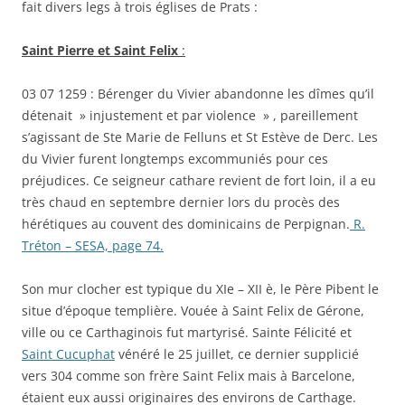
fait divers legs à trois églises de Prats :
Saint Pierre et Saint Felix
:
03 07 1259 : Bérenger du Vivier abandonne les dîmes qu’il
détenait » injustement et par violence » , pareillement
s’agissant de Ste Marie de Felluns et St Estève de Derc. Les
du Vivier furent longtemps excommuniés pour ces
préjudices. Ce seigneur cathare revient de fort loin, il a eu
très chaud en septembre dernier lors du procès des
hérétiques au couvent des dominicains de Perpignan.
R.
Tréton – SESA, page 74.
Son mur clocher est typique du XIe – XII è, le Père Pibent le
situe d’époque templière. Vouée à Saint Felix de Gérone,
ville ou ce Carthaginois fut martyrisé. Sainte Félicité et
Saint Cucuphat
vénéré le 25 juillet, ce dernier supplicié
vers 304 comme son frère Saint Felix mais à Barcelone,
étaient eux aussi originaires des environs de Carthage.