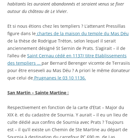
habitants les auraient abandonnés et seraient venus se fixer
autour du château de Le Vivier.
Et si nous étions chez les templiers ? L’attenant Pressillas
figure dans le
chartes de la maison du temple du Mas Déu
de la thèse de Rodrigue Tréton, selon lequel il serait
anciennement désigné St Sernin de Prats. S’agirait – il de
l’alleu de
Saint Cernau cédé en 1137/ titre Etablissements
des templiers …
par Bernard Berenger vicomte de Terrasiis
pour être enseveli au Mas Déu ? A priori le même donateur
que celui de
Prugnanes le 03 10 1136.
San Martin – Sainte Martine :
Respectivement en fonction de la carte d’Etat – Major du
XIX è. et du cadastre de Sournia. Y aurait – il eu un lieu de
culte dédié aux confins de Sournia avec Prats ? Toujours
est – il qu’il existe un Chemin de Ste Martine au départ de
Sournia à destination du carrefour PC 690 m. de Las