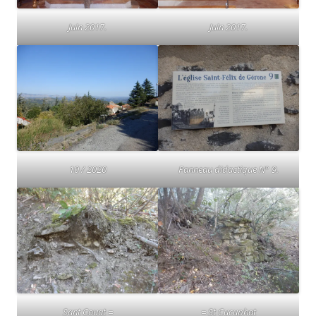
Juin 2017.
Juin 2017.
10 / 2020
Panneau didactique N° 9.
Sant Couat =
= St Cucuphat