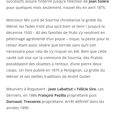
successifs assure l’intérim jusqu’à l’élection de
Jean Solère
pour quelques mois seulement, nouvel élu en avril 1875.
Monsieur Mir curé de Sournia christianise la grotte du
Ménié, les fades n’ont plus qu’à bien se tenir ! Jusqu’à la
décennie 1930 – 40 des familles de Prats s’y rendront en
pèlerinage agrémenté d’un pique – nique, la pente pour le
retour étant aussi sévère que torride sans qu’il soit
nécessaire pour cela de s’y risquer en été. Bien que cette
cavité soit sise sur la commune de Sournia, des Pratois
possédaient des olivettes à l’entour, d’une pierre deux
coups. Un livre publié en 1875 à Perpignan, La grotte du
Ménier et ses vieilles traditions de André Guiter.
Meuniers à Roquevert :
Jean Labattut
x
Félicie Sire.
Les
derniers, en 1886
François Pezilla
propriétaire puis
Darnaud, Tresseres
propriétaire. Arrêt définitif dans les
années 1890.