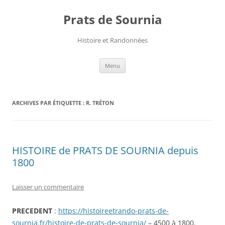
Aller
au
Prats de Sournia
contenu
Histoire et Randonnées
Menu
ARCHIVES PAR ÉTIQUETTE :
R. TRÉTON
HISTOIRE de PRATS DE SOURNIA depuis
1800
Laisser un commentaire
PRECEDENT
:
https://histoireetrando-prats-de-
sournia.fr/histoire-de-prats-de-sournia/
– 4500 à 1800.