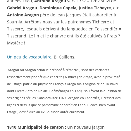
années 1680,
Antoine Aragou
vers 1737 – 1762 suivi de
Gabriel Aragou
.
Dominique Capela, Justine Ticheyre,
etc.
Antoine Aragon
père de Jean Jacques était cabaretier à
Sournia. Arrêtons nous sur les patronymes Ticheyre et
Tisseyre, lesquels dérivent du languedocien Teissendièr =
Tisserand. Le lin et le chanvre ont ils été cultivés à Prats ?
Mystère !
Un peu de vocabulaire,
B. Caillens.
Aragou ou Aragon selon le préposé à l’état civil, sont des variantes
respectivement phonétique et écrite ( N muet ) de Arago, avec la proximité
de Estagel patrie du physicien François Arago mais originaire de Tautavel
dont Pierre Antoine un aïeul déménagea en 1720, soulèvent la question de
ses origines réelles. Sans occulter 11600 Aragon en Cabardès, il ressort des
lignes ci dessus que ce patronyme apparaît en Fenouillèdes bien avant
Estagel, c’est à dire au XVII è. sinon antérieurement.
1810 Municipalité de canton :
Un nouveau jargon