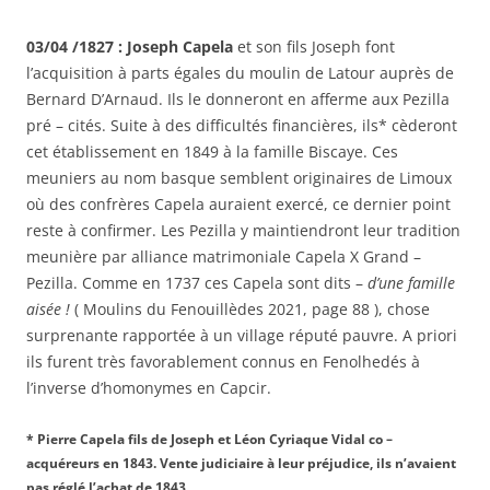
03/04 /1827 : Joseph Capela
et son fils Joseph font
l’acquisition à parts égales du moulin de Latour auprès de
Bernard D’Arnaud. Ils le donneront en afferme aux Pezilla
pré – cités. Suite à des difficultés financières, ils* cèderont
cet établissement en 1849 à la famille Biscaye. Ces
meuniers au nom basque semblent originaires de Limoux
où des confrères Capela auraient exercé, ce dernier point
reste à confirmer. Les Pezilla y maintiendront leur tradition
meunière par alliance matrimoniale Capela X Grand –
Pezilla. Comme en 1737 ces Capela sont dits –
d’une famille
aisée !
( Moulins du Fenouillèdes 2021, page 88 ), chose
surprenante rapportée à un village réputé pauvre. A priori
ils furent très favorablement connus en Fenolhedés à
l’inverse d’homonymes en Capcir.
* Pierre Capela fils de Joseph et Léon Cyriaque Vidal co –
acquéreurs en 1843. Vente judiciaire à leur préjudice, ils n’avaient
pas réglé l’achat de 1843.