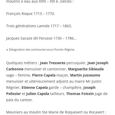
moulins à eau aux XVIII – XIX è. siècles :
François Roque 1713 – 1770.
Trois générations Lamole 1717 – 1863.
Jacques Sacaze dit Ferusse 1730 – 1786…
Désignation des communes sous l’Ancien Régime.
*
Quelques métiers :
Jean Tresseres
perruquier,
Jean Joseph
Carbonne
menuisier et cantonnier,
Marguerite Sibieude
sage – femme,
Pierre Capela
maçon,
Martin Jusseume
menuisier et ultérieurement adjoint au maire Mr Justin
Régnier,
Etienne Capela
garde – champêtre,
Joseph
Pelissier
et
Julien Capela
tailleurs,
Thomas Foissin
juge de
paix du canton.
Meuniers au moulin Ste Marie de Roquevert ou Rocavert :