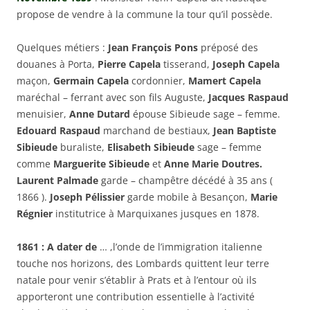
propose de vendre à la commune la tour qu’il possède.
Quelques métiers :
Jean François Pons
préposé des
douanes à Porta,
Pierre Capela
tisserand,
Joseph Capela
maçon,
Germain Capela
cordonnier,
Mamert Capela
maréchal – ferrant avec son fils Auguste,
Jacques Raspaud
menuisier,
Anne Dutard
épouse Sibieude sage – femme.
Edouard Raspaud
marchand de bestiaux,
Jean Baptiste
Sibieude
buraliste,
Elisabeth Sibieude
sage – femme
comme
Marguerite Sibieude
et
Anne Marie Doutres.
Laurent Palmade
garde – champêtre décédé à 35 ans (
1866 ).
Joseph Pélissier
garde mobile à Besançon,
Marie
Régnier
institutrice à Marquixanes jusques en 1878.
1861 : A dater de
… ,l’onde de l’immigration italienne
touche nos horizons, des Lombards quittent leur terre
natale pour venir s’établir à Prats et à l’entour où ils
apporteront une contribution essentielle à l’activité