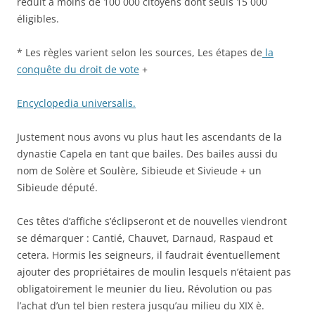
réduit à moins de 100 000 citoyens dont seuls 15 000
éligibles.
* Les règles varient selon les sources, Les étapes de
la
conquête du droit de vote
+
Encyclopedia universalis.
Justement nous avons vu plus haut les ascendants de la
dynastie Capela en tant que bailes. Des bailes aussi du
nom de Solère et Soulère, Sibieude et Sivieude + un
Sibieude député.
Ces têtes d’affiche s’éclipseront et de nouvelles viendront
se démarquer : Cantié, Chauvet, Darnaud, Raspaud et
cetera. Hormis les seigneurs, il faudrait éventuellement
ajouter des propriétaires de moulin lesquels n’étaient pas
obligatoirement le meunier du lieu, Révolution ou pas
l’achat d’un tel bien restera jusqu’au milieu du XIX è.