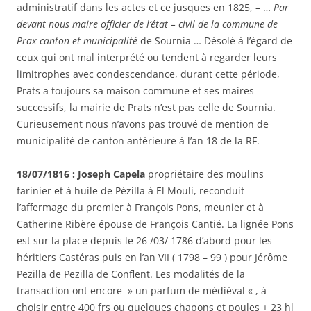
administratif dans les actes et ce jusques en 1825, – …
Par
devant nous maire officier de l’état – civil de la commune de
Prax canton et municipalité
de Sournia … Désolé à l’égard de
ceux qui ont mal interprété ou tendent à regarder leurs
limitrophes avec condescendance, durant cette période,
Prats a toujours sa maison commune et ses maires
successifs, la mairie de Prats n’est pas celle de Sournia.
Curieusement nous n’avons pas trouvé de mention de
municipalité de canton antérieure à l’an 18 de la RF.
18/07/1816 : Joseph Capela
propriétaire des moulins
farinier et à huile de Pézilla à El Mouli, reconduit
l’affermage du premier à François Pons, meunier et à
Catherine Ribère épouse de François Cantié. La lignée Pons
est sur la place depuis le 26 /03/ 1786 d’abord pour les
héritiers Castéras puis en l’an VII ( 1798 – 99 ) pour Jérôme
Pezilla de Pezilla de Conflent. Les modalités de la
transaction ont encore » un parfum de médiéval « , à
choisir entre 400 frs ou quelques chapons et poules + 23 hl