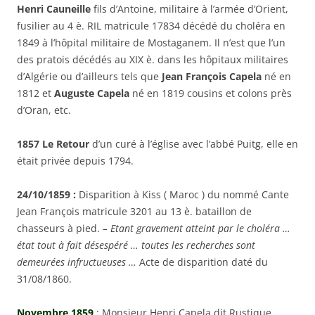
Henri Cauneille
fils d’Antoine,
militaire à l’armée d’Orient,
fusilier au 4 è. RIL matricule 17834 décédé du choléra en
1849 à l’hôpital militaire de Mostaganem. Il n’est que l’un
des pratois décédés au XIX è. dans les hôpitaux militaires
d’Algérie ou d’ailleurs tels que
Jean François Capela
né en
1812 et
Auguste Capela
né en 1819 cousins et colons près
d’Oran, etc.
1857 Le Retour
d’un curé à l’église avec l’abbé Puitg, elle en
était privée depuis 1794.
24/10/1859 :
Disparition à Kiss ( Maroc ) du nommé Cante
Jean François matricule 3201 au 13 è. bataillon de
chasseurs à pied.
– Etant gravement atteint par le choléra …
état tout à fait désespéré … toutes les recherches sont
demeurées infructueuses …
Acte de disparition daté du
31/08/1860.
Novembre 1859
: Monsieur Henri Capela dit Rustique