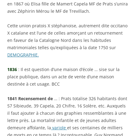
en 1867 où Elisa fille de Mamert Capela MF de Prats s’unira
avec Zéphirin Mérou le MF de Trevillach.
Cette union pratois X stéphanoise, autrement dite occitano
X catalane est l’une de celles amorçant un retournement
en faveur de la Catalogne Nord dans les habitudes
matrimoniales telles qu’expliquées à la date 1750 sur
DEMOGRAPHIE.
1836
: Il est question d’une maison d’école … sise sur la
place publique, dans un acte de vente d’une maison
destinée à cet usage. BCC
1841
Recensement de
… : Prats totalise 326 habitants dont
57 Sibieude, 39 Capela, 20 Chifre, 16 Solère, etc. Auxquels
il faut ajouter à chacun des graphies ressemblantes à une
lettre près. La mortalité infantile et de jeunes adultes
demeure affolante, la
variole
et ses centaines de milliers
de morts en ce temps là ? Incontournable, Guy Normand