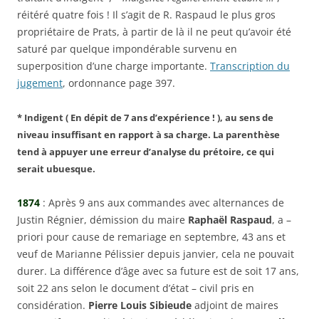
réitéré quatre fois ! Il s’agit de R. Raspaud le plus gros
propriétaire de Prats, à partir de là il ne peut qu’avoir été
saturé par quelque impondérable survenu en
superposition d’une charge importante.
Transcription du
jugement
, ordonnance page 397.
* Indigent ( En dépit de 7 ans d’expérience ! ), au sens de
niveau insuffisant en rapport à sa charge. La parenthèse
tend à appuyer une erreur d’analyse du prétoire, ce qui
serait ubuesque.
1874
: Après 9 ans aux commandes avec alternances de
Justin Régnier, démission du maire
Raphaël Raspaud
, a –
priori pour cause de remariage en septembre, 43 ans et
veuf de Marianne Pélissier depuis janvier, cela ne pouvait
durer. La différence d’âge avec sa future est de soit 17 ans,
soit 22 ans selon le document d’état – civil pris en
considération.
Pierre
Louis Sibieude
adjoint de maires