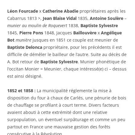
Léon Fourcade
x
Catherine Abadie
propriétaires après les
Cabarrus 1813 >,
Jean Blaise Vidal
1835,
Antoine Soulère
–
munier au moulin de Roquevert
1838,
Baptiste Sylvestre
1845,
Pierre Pons
1848, Jacques
Baillouvère
x
Angélique
Bot
munière
jusques en 1851 ce couple est meunier de
Baptiste Delonca
propriétaire, pour les précédents il est
difficile de démêler le bailleur de l’autre. Suite au décès de
A. Bot retour de
Baptiste Sylvestre
. Munier phonétique de
l’occitan Monier = Meunier, chaque intéressé(e) ci – dessus
est ainsi désigné.
1852 et 1858 :
La municipalité réglemente la mise à
disposition du four à chaux de Carlés, une pénurie de bois
de chauffage se profilant à court terme. Divers facteurs
avaient abouti à cette extrémité dont une relative
surpopulation, un éventuel surpâturage et comme un peu
partout en France une mauvaise gestion des forêts
consécutive à la Révolution.