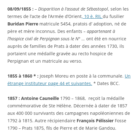
08/09/1855 :
–
Disparition à l’assaut de Sébastopol
, selon les
termes de l’acte de l’Armée d’Orient
, 10 è. RIL
du fusilier
Buridan Pierre
matricule 5454, pratois d’ adoption, né de
père et mère inconnus. Des enfants
– appartenant à
l’hospice civil de Perpignan sous le N° …
ont été en nourrice
auprès de familles de Prats à dater des années 1730, ils
portaient une médaille gravée au recto hospice de
Perpignan et un matricule au verso.
1855 à 1860 * :
Joseph Moreu en poste à la communale.
Un
étrange instituteur page 44 et suivantes.
* Dates BCC.
1857 : Antoine Cauneille
1790 – 1868, reçoit la médaille
commémorative de Ste Hélène. Décernée à dater de 1857
aux 400 000 survivants des campagnes napoléoniennes de
1792 à 1815. Autre récipiendaire
François Pélissier
Fosse
1790 – Prats 1875, fils de Pierre et de Marie Gandou.