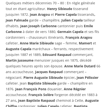
Quelques métiers décennies 70 – 80 : En règle générale
tout en étant agriculteur.
Henry Sibieude
tisserand
jusqu’en 1872.
Jean Aragou
et
Pierre Capela
tisserands
,
Jean Palmade
garde – champêtre,
Julien Capela
tailleur
d’habits,
Jean Joseph Carbonne
cantonnier puis
Emile
Carbonne
à dater de vers 1880,
Germain Capela
et ses fils
cordonniers – chausseurs itinérants,
François Aragou
cafetier,
Anne Marie Sibieude
sage – femme,
Mamert
et
Auguste Capela
maréchaux – ferrants,
respectivement
jusqu’en 1887 et 1889
, Edouard Raspaud
commerçant,
Martin jusseume
menuisier jusques en 1875, décédé
quelques heures après son épouse.
Anne Marie Dutard
66
ans accoucheuse,
Jacques Raspaud
commerçant –
négociant.
Pierre Auguste Sibieude
épicier
, Jean Pélissier
cafetier. Jean
Baptiste Sibieude
garde – champêtre en
1876.
Jean François Pons
douanier,
Anne Régnier
accoucheuse,
François Solère
forgeron décédé en 1883 à
27 ans
,
Jean Baptiste Raspaud
cheminot à Cette,
Auguste
Chiffre
cordonnier,
Julien Capela
cafetier,
Baptiste