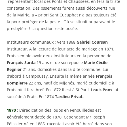
représentant local des Ponts et Chaussées, en fera la triste
constatation. Des ossements furent aussi découverts rue
de la Mairie, a – priori Sant Cucuphat n’a pas toujours été
là pour protéger de la peste. Où se situait auparavant le
presbytère ? La question reste posée.
Instituteurs communaux :
Vers 1868
Gabriel Coursan
instituteur. A la lecture de leur acte de mariage en 1871,
Prats semble avoir deux instituteurs en la personne de
François Sarda
19 ans et de son épouse
Marie Cécile
Régnier
21 ans, domiciliés dans la dite commune, Lui
d’abord à Campoussy. Ensuite la même année
François
Bompierre
22 ans, natif de Mijanés, marié et domicilié à
Prats où il fera bref. En 1872 il est à St Paul,
Louis Pons
lui
succède à Prats. En 1874
Tardieu Privat.
1870
: L’éradication des loups en Fenouillèdes est
généralement datée de 1870. Cependant Mr Joseph
Pélissier né en 1885, racontait avoir été bercé dans son