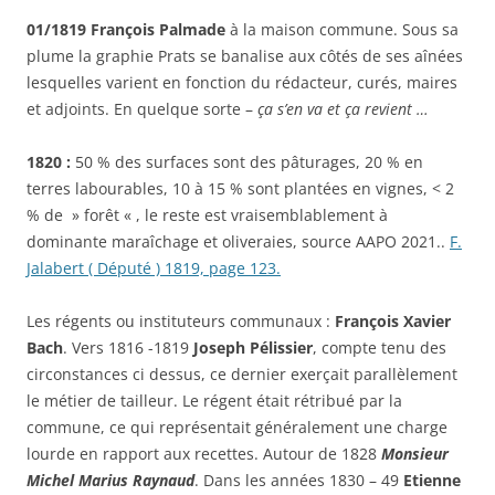
01/1819 François Palmade
à la maison commune. Sous sa
plume la graphie Prats se banalise aux côtés de ses aînées
lesquelles varient en fonction du rédacteur, curés, maires
et adjoints. En quelque sorte –
ça s’en va et ça revient …
1820 :
50 % des surfaces sont des pâturages, 20 % en
terres labourables, 10 à 15 % sont plantées en vignes, < 2
% de » forêt « , le reste est vraisemblablement à
dominante maraîchage et oliveraies, source AAPO 2021..
F.
Jalabert ( Député ) 1819, page 123.
Les régents ou instituteurs communaux :
François Xavier
Bach
.
Vers 1816 -1819
Joseph Pélissier
, compte tenu des
circonstances ci dessus, ce dernier exerçait parallèlement
le métier de tailleur. Le régent était rétribué par la
commune, ce qui représentait généralement une charge
lourde en rapport aux recettes. Autour de 1828
Monsieur
Michel Marius Raynaud
. Dans les années 1830 – 49
Etienne