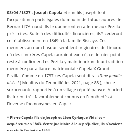
03/04 /1827 : Joseph Capela
et son fils Joseph font
l’acquisition à parts égales du moulin de Latour auprès de
Bernard D’Arnaud. Ils le donneront en afferme aux Pezilla
pré – cités. Suite à des difficultés financières, ils* cèderont
cet établissement en 1849 à la famille Biscaye. Ces
meuniers au nom basque semblent originaires de Limoux
où des confrères Capela auraient exercé, ce dernier point
reste à confirmer. Les Pezilla y maintiendront leur tradition
meunière par alliance matrimoniale Capela X Grand –
Pezilla. Comme en 1737 ces Capela sont dits –
d’une famille
aisée !
( Moulins du Fenouillèdes 2021, page 88 ), chose
surprenante rapportée à un village réputé pauvre. A priori
ils furent très favorablement connus en Fenolhedés à
l’inverse d’homonymes en Capcir.
* Pierre Capela fils de Joseph et Léon Cyriaque Vidal co –
acquéreurs en 1843. Vente judiciaire à leur préjudice, ils n’avaient
pas réglé l’achat de 1843.