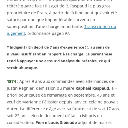
réitéré quatre fois ! Il s’agit de R. Raspaud le plus gros
propriétaire de Prats, à partir de là il ne peut qu’avoir été
saturé par quelque impondérable survenu en
superposition d’une charge importante.
Transcription du
jugement
, ordonnance page 397.
* Indigent ( En dépit de 7 ans d’expérience ! ), au sens de
niveau insuffisant en rapport à sa charge. La parenthèse
tend à appuyer une erreur d’analyse du prétoire, ce qui
serait ubuesque.
1874
: Après 9 ans aux commandes avec alternances de
Justin Régnier, démission du maire
Raphaël Raspaud
, a –
priori pour cause de remariage en septembre, 43 ans et
veuf de Marianne Pélissier depuis janvier, cela ne pouvait
durer. La différence d’âge avec sa future est de soit 17 ans,
soit 22 ans selon le document d’état – civil pris en
considération.
Pierre
Louis Sibieude
adjoint de maires