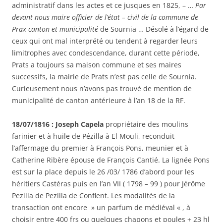
administratif dans les actes et ce jusques en 1825, – …
Par
devant nous maire officier de l’état – civil de la commune de
Prax canton et municipalité
de Sournia … Désolé à l’égard de
ceux qui ont mal interprété ou tendent à regarder leurs
limitrophes avec condescendance, durant cette période,
Prats a toujours sa maison commune et ses maires
successifs, la mairie de Prats n’est pas celle de Sournia.
Curieusement nous n’avons pas trouvé de mention de
municipalité de canton antérieure à l’an 18 de la RF.
18/07/1816 : Joseph Capela
propriétaire des moulins
farinier et à huile de Pézilla à El Mouli, reconduit
l’affermage du premier à François Pons, meunier et à
Catherine Ribère épouse de François Cantié. La lignée Pons
est sur la place depuis le 26 /03/ 1786 d’abord pour les
héritiers Castéras puis en l’an VII ( 1798 – 99 ) pour Jérôme
Pezilla de Pezilla de Conflent. Les modalités de la
transaction ont encore » un parfum de médiéval « , à
choisir entre 400 frs ou quelques chapons et poules + 23 hl