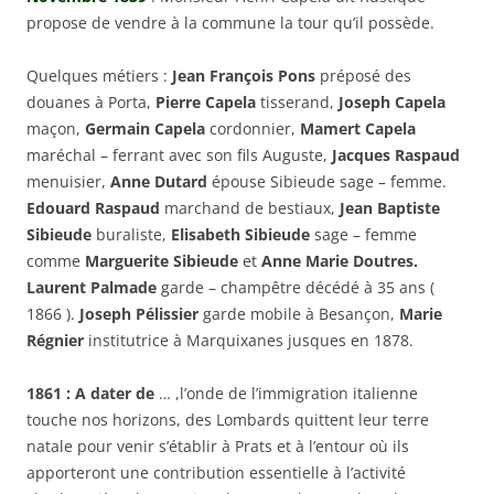
propose de vendre à la commune la tour qu’il possède.
Quelques métiers :
Jean François Pons
préposé des
douanes à Porta,
Pierre Capela
tisserand,
Joseph Capela
maçon,
Germain Capela
cordonnier,
Mamert Capela
maréchal – ferrant avec son fils Auguste,
Jacques Raspaud
menuisier,
Anne Dutard
épouse Sibieude sage – femme.
Edouard Raspaud
marchand de bestiaux,
Jean Baptiste
Sibieude
buraliste,
Elisabeth Sibieude
sage – femme
comme
Marguerite Sibieude
et
Anne Marie Doutres.
Laurent Palmade
garde – champêtre décédé à 35 ans (
1866 ).
Joseph Pélissier
garde mobile à Besançon,
Marie
Régnier
institutrice à Marquixanes jusques en 1878.
1861 : A dater de
… ,l’onde de l’immigration italienne
touche nos horizons, des Lombards quittent leur terre
natale pour venir s’établir à Prats et à l’entour où ils
apporteront une contribution essentielle à l’activité