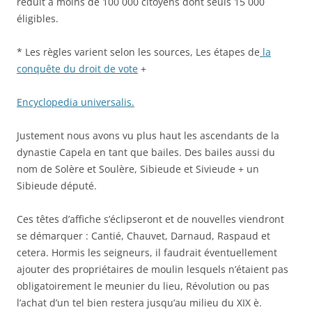
réduit à moins de 100 000 citoyens dont seuls 15 000
éligibles.
* Les règles varient selon les sources, Les étapes de
la
conquête du droit de vote
+
Encyclopedia universalis.
Justement nous avons vu plus haut les ascendants de la
dynastie Capela en tant que bailes. Des bailes aussi du
nom de Solère et Soulère, Sibieude et Sivieude + un
Sibieude député.
Ces têtes d’affiche s’éclipseront et de nouvelles viendront
se démarquer : Cantié, Chauvet, Darnaud, Raspaud et
cetera. Hormis les seigneurs, il faudrait éventuellement
ajouter des propriétaires de moulin lesquels n’étaient pas
obligatoirement le meunier du lieu, Révolution ou pas
l’achat d’un tel bien restera jusqu’au milieu du XIX è.