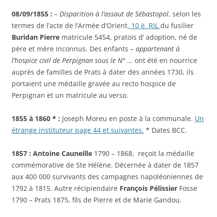
08/09/1855 :
–
Disparition à l’assaut de Sébastopol
, selon les
termes de l’acte de l’Armée d’Orient
, 10 è. RIL
du fusilier
Buridan Pierre
matricule 5454, pratois d’ adoption, né de
père et mère inconnus. Des enfants
– appartenant à
l’hospice civil de Perpignan sous le N° …
ont été en nourrice
auprès de familles de Prats à dater des années 1730, ils
portaient une médaille gravée au recto hospice de
Perpignan et un matricule au verso.
1855 à 1860 * :
Joseph Moreu en poste à la communale.
Un
étrange instituteur page 44 et suivantes.
* Dates BCC.
1857 : Antoine Cauneille
1790 – 1868, reçoit la médaille
commémorative de Ste Hélène. Décernée à dater de 1857
aux 400 000 survivants des campagnes napoléoniennes de
1792 à 1815. Autre récipiendaire
François Pélissier
Fosse
1790 – Prats 1875, fils de Pierre et de Marie Gandou.