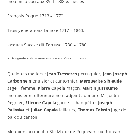
moulins à eau aux XVIII – XIX è. siècles :
François Roque 1713 – 1770.
Trois générations Lamole 1717 – 1863.
Jacques Sacaze dit Ferusse 1730 – 1786…
Désignation des communes sous l’Ancien Régime.
*
Quelques métiers :
Jean Tresseres
perruquier,
Jean Joseph
Carbonne
menuisier et cantonnier,
Marguerite Sibieude
sage – femme,
Pierre Capela
maçon,
Martin Jusseume
menuisier et ultérieurement adjoint au maire Mr Justin
Régnier,
Etienne Capela
garde – champêtre,
Joseph
Pelissier
et
Julien Capela
tailleurs,
Thomas Foissin
juge de
paix du canton.
Meuniers au moulin Ste Marie de Roquevert ou Rocavert :