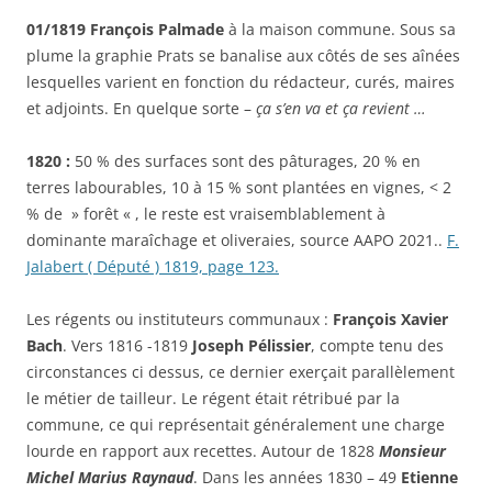
01/1819 François Palmade
à la maison commune. Sous sa
plume la graphie Prats se banalise aux côtés de ses aînées
lesquelles varient en fonction du rédacteur, curés, maires
et adjoints. En quelque sorte –
ça s’en va et ça revient …
1820 :
50 % des surfaces sont des pâturages, 20 % en
terres labourables, 10 à 15 % sont plantées en vignes, < 2
% de » forêt « , le reste est vraisemblablement à
dominante maraîchage et oliveraies, source AAPO 2021..
F.
Jalabert ( Député ) 1819, page 123.
Les régents ou instituteurs communaux :
François Xavier
Bach
.
Vers 1816 -1819
Joseph Pélissier
, compte tenu des
circonstances ci dessus, ce dernier exerçait parallèlement
le métier de tailleur. Le régent était rétribué par la
commune, ce qui représentait généralement une charge
lourde en rapport aux recettes. Autour de 1828
Monsieur
Michel Marius Raynaud
. Dans les années 1830 – 49
Etienne