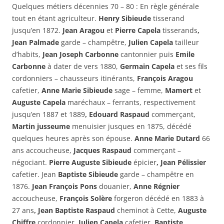
Quelques métiers décennies 70 – 80 : En règle générale
tout en étant agriculteur.
Henry Sibieude
tisserand
jusqu’en 1872.
Jean Aragou
et
Pierre Capela
tisserands
,
Jean Palmade
garde – champêtre,
Julien Capela
tailleur
d’habits,
Jean Joseph Carbonne
cantonnier puis
Emile
Carbonne
à dater de vers 1880,
Germain Capela
et ses fils
cordonniers – chausseurs itinérants,
François Aragou
cafetier,
Anne Marie Sibieude
sage – femme,
Mamert
et
Auguste Capela
maréchaux – ferrants,
respectivement
jusqu’en 1887 et 1889
, Edouard Raspaud
commerçant,
Martin jusseume
menuisier jusques en 1875, décédé
quelques heures après son épouse.
Anne Marie Dutard
66
ans accoucheuse,
Jacques Raspaud
commerçant –
négociant.
Pierre Auguste Sibieude
épicier
, Jean Pélissier
cafetier. Jean
Baptiste Sibieude
garde – champêtre en
1876.
Jean François Pons
douanier,
Anne Régnier
accoucheuse,
François Solère
forgeron décédé en 1883 à
27 ans
,
Jean Baptiste Raspaud
cheminot à Cette,
Auguste
Chiffre
cordonnier,
Julien Capela
cafetier,
Baptiste