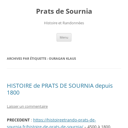
Aller
au
Prats de Sournia
contenu
Histoire et Randonnées
Menu
ARCHIVES PAR ÉTIQUETTE :
OURAGAN KLAUS
HISTOIRE de PRATS DE SOURNIA depuis
1800
Laisser un commentaire
PRECEDENT
:
https://histoireetrando-prats-de-
sournia.fr/histoire-de-prats-de-sournia/
– 4500 à 1800.