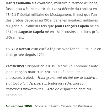
Henri Cauneille
fils d’Antoine,
militaire à l’armée d’Orient,
fusilier au 4 è. RIL matricule 17834 décédé du choléra en
1849 à l’hôpital militaire de Mostaganem. Il n’est que l’un
des pratois décédés au XIX è. dans les hôpitaux militaires
d’Algérie ou d’ailleurs tels que
Jean François Capela
né en
1812 et
Auguste Capela
né en 1819 cousins et colons près
d’Oran, etc.
1857 Le Retour
d’un curé à l’église avec l’abbé Puitg, elle en
était privée depuis 1794.
24/10/1859 :
Disparition à Kiss ( Maroc ) du nommé Cante
Jean François matricule 3201 au 13 è. bataillon de
chasseurs à pied.
– Etant gravement atteint par le choléra …
état tout à fait désespéré … toutes les recherches sont
demeurées infructueuses …
Acte de disparition daté du
31/08/1860.
Novembre 1859
: Monsieur Henri Capela dit Rustique