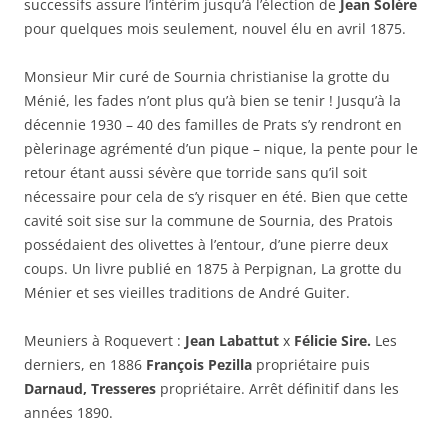
successifs assure l’intérim jusqu’à l’élection de
Jean Solère
pour quelques mois seulement, nouvel élu en avril 1875.
Monsieur Mir curé de Sournia christianise la grotte du
Ménié, les fades n’ont plus qu’à bien se tenir ! Jusqu’à la
décennie 1930 – 40 des familles de Prats s’y rendront en
pèlerinage agrémenté d’un pique – nique, la pente pour le
retour étant aussi sévère que torride sans qu’il soit
nécessaire pour cela de s’y risquer en été. Bien que cette
cavité soit sise sur la commune de Sournia, des Pratois
possédaient des olivettes à l’entour, d’une pierre deux
coups. Un livre publié en 1875 à Perpignan, La grotte du
Ménier et ses vieilles traditions de André Guiter.
Meuniers à Roquevert :
Jean Labattut
x
Félicie Sire.
Les
derniers, en 1886
François Pezilla
propriétaire puis
Darnaud, Tresseres
propriétaire. Arrêt définitif dans les
années 1890.