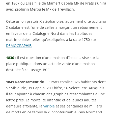
en 1867 où Elisa fille de Mamert Capela MF de Prats s’unira
avec Zéphirin Mérou le MF de Trevillach.
Cette union pratois X stéphanoise, autrement dite occitano
X catalane est l’une de celles amorçant un retournement
en faveur de la Catalogne Nord dans les habitudes
matrimoniales telles qu’expliquées à la date 1750 sur
DEMOGRAPHIE.
1836
: Il est question d’une maison d’école … sise sur la
place publique, dans un acte de vente d’une maison
destinée à cet usage. BCC
1841
Recensement de
… : Prats totalise 326 habitants dont
57 Sibieude, 39 Capela, 20 Chifre, 16 Solère, etc. Auxquels
il faut ajouter à chacun des graphies ressemblantes à une
lettre près. La mortalité infantile et de jeunes adultes
demeure affolante, la
variole
et ses centaines de milliers
de morts en ce temps là ? Incontournable, Guy Normand