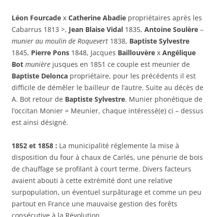
Léon Fourcade
x
Catherine Abadie
propriétaires après les
Cabarrus 1813 >,
Jean Blaise Vidal
1835,
Antoine Soulère
–
munier au moulin de Roquevert
1838,
Baptiste Sylvestre
1845,
Pierre Pons
1848, Jacques
Baillouvère
x
Angélique
Bot
munière
jusques en 1851 ce couple est meunier de
Baptiste Delonca
propriétaire, pour les précédents il est
difficile de démêler le bailleur de l’autre. Suite au décès de
A. Bot retour de
Baptiste Sylvestre
. Munier phonétique de
l’occitan Monier = Meunier, chaque intéressé(e) ci – dessus
est ainsi désigné.
1852 et 1858 :
La municipalité réglemente la mise à
disposition du four à chaux de Carlés, une pénurie de bois
de chauffage se profilant à court terme. Divers facteurs
avaient abouti à cette extrémité dont une relative
surpopulation, un éventuel surpâturage et comme un peu
partout en France une mauvaise gestion des forêts
consécutive à la Révolution.