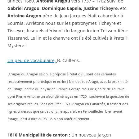
années 1680,
Antoine Aragou
vers 1737 – 1762 suivi de
Gabriel Aragou
.
Dominique Capela, Justine Ticheyre,
etc.
Antoine Aragon
père de Jean Jacques était cabaretier à
Sournia. Arrêtons nous sur les patronymes Ticheyre et
Tisseyre, lesquels dérivent du languedocien Teissendièr =
Tisserand. Le lin et le chanvre ont ils été cultivés à Prats ?
Mystère !
Un peu de vocabulaire,
B. Caillens.
Aragou ou Aragon selon le préposé à l’état civil, sont des variantes
respectivement phonétique et écrite ( N muet ) de Arago, avec la proximité
de Estagel patrie du physicien François Arago mais originaire de Tautavel
dont Pierre Antoine un aïeul déménagea en 1720, soulèvent la question de
ses origines réelles. Sans occulter 11600 Aragon en Cabardès, il ressort des
lignes ci dessus que ce patronyme apparaît en Fenouillèdes bien avant
Estagel, c’est à dire au XVII è. sinon antérieurement.
1810 Municipalité de canton :
Un nouveau jargon