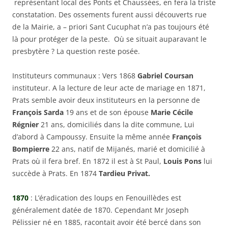
représentant local des Ponts et Chaussées, en fera la triste
constatation. Des ossements furent aussi découverts rue
de la Mairie, a – priori Sant Cucuphat n’a pas toujours été
là pour protéger de la peste. Où se situait auparavant le
presbytère ? La question reste posée.
Instituteurs communaux :
Vers 1868
Gabriel Coursan
instituteur. A la lecture de leur acte de mariage en 1871,
Prats semble avoir deux instituteurs en la personne de
François Sarda
19 ans et de son épouse
Marie Cécile
Régnier
21 ans, domiciliés dans la dite commune, Lui
d’abord à Campoussy. Ensuite la même année
François
Bompierre
22 ans, natif de Mijanés, marié et domicilié à
Prats où il fera bref. En 1872 il est à St Paul,
Louis Pons
lui
succède à Prats. En 1874
Tardieu Privat.
1870
: L’éradication des loups en Fenouillèdes est
généralement datée de 1870. Cependant Mr Joseph
Pélissier né en 1885, racontait avoir été bercé dans son