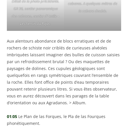
Détail de la photo précédente.
cabanes. A quelques mètres de
GR 36, sentier panoramique
la cabane double.
des cabanes, sentier d’Emilie –
Le chemin du Fajas.
Aux alentours abondance de blocs erratiques et de de
rochers de schiste noir criblés de curieuses alvéoles
imbriquées laissant imaginer des bulles de cuisson saisies
par un refroidissement brutal ? Ou des maquettes de
paysages de dolines. Ces cupules géologiques sont
quelquefois en rangs symétriques couvrant l’ensemble de
la roche. Elles font office de points d’eau temporaires
pouvant retenir plusieurs litres. Si vous êtes observateur,
vous en aurez découvert dans les parages de la table
d’orientation ou aux Agradanos. > Album.
01:05
Le Plan de las Forques, le Pla de las Fourques
phonétiquement.