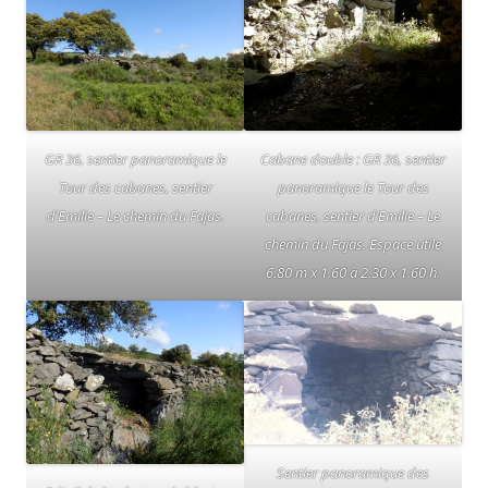
GR 36, sentier panoramique le
Cabane double : GR 36, sentier
Tour des cabanes, sentier
panoramique le Tour des
d’Emilie – Le chemin du Fajas.
cabanes, sentier d’Emilie – Le
chemin du Fajas. Espace utile
6.80 m x 1.60 à 2.30 x 1.60 h.
Sentier panoramique des