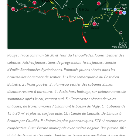
Rouge : Tracé commun GR 36 et Tour du Fenouillèdes. Jaune : Sentier des
cabanes. Flèches jaunes : Sens de progression. Tirets jaunes : Sentier
d’Emilie Randonnées Pyrénéennes. Pointillés jaunes : Accès dans les
broussailles hors trace de sentier. 1 : Hêtre remarquable du Bosc d’en
Baillette. 2 : Voies pavées. 3 : Panneau sentier des cabanes 3.5.km =
distance restant à parcourir. 4 : Accès hors balisage, sur pelouse naturelle
sommitale après le col, versant sud. 5 : Carrerasse : réseau de voies
antiques, de transhumance ? Sillonnant le bassin de l’Agly. C : Cabanes de
15 à 30 m² et plus en surface utile. CC : Camin de Caudiès. De Limoux à
Prades par Caudiès. P : Points les plus panoramiques. SCV : Ancienne cave
coopérative. Pisc : Piscine municipale avec maître nageur. Bar piscine. 00 :
Point de départ et d’arrivée. Doublez les temps intermédiaires si vous êtes