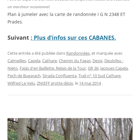
un marcheur occasionnel.
Plan à jumeler avec la carte de randonnée I G N 2348 ET
Prades.
Suivant
: Plus d’infos sur ces CABANES.
Cette entrée a été publiée dans
Randonnées
, et marquée avec
Calmeilles
,
Capela
,
Cathare
,
Chemin du Fagas
,
Desix
,
Deulofeu -
Nieto
,
Fajàs d'en Baillette. Relais de la Tour
,
GR 36
,
Jacques Capela
,
Pech de Bugarach
,
Strada Confluenta
,
Trail n° 10 Sud Cathare
,
Wilfred Le Velu
,
ZNIEFF grotte désix
, le
14 mai 2014
.