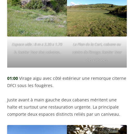
Espace utile : 8 m x 2.30 x 1.70
Le Plan de la Cort, cabane au
h. Sentier Tour des cabanes.
centre de l’image. Sentier Tour
des cabanes.
01:00
Virage aigu avec côté extérieur une remorque citerne
DFCI sous les fougères.
Juste avant à main gauche deux cabanes méritent une
halte et surtout une restauration urgente. La principale
comporte deux espaces distincts reliés par un caniveau.