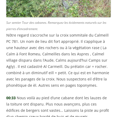
Sur sentier Tour des cabanes. Remarquez les évidements naturels sur les
pierres d’encadrement.
Nôtre regard s’accroche sur la croix sommitale du Calmeill
PC 781. Un nom de lieu dit fort approprié. Il s’applique à
une hauteur avec des rochers ou à la végétation rase ( La
Calm à Font Romeu, Calmeilles dans les Aspres , Calmel
village disparu dans l’Aude, Calms aujourd’hui Camps sur
Agly) . Il est cadastré Al Carmeill. Du prélatin car = rocher.
combiné à un diminutif eill = petit. Ce qui est en harmonie
avec les parages de la croix. Nous suspectons eil d’être la
phonétique de èl. Autres sens en pages toponymes.
00:33
Nous voilà au pied d’une cabane dont les lauzes de
la toiture ont disparu. Plus nous avançons, plus ces
édifices de bergers sont vastes… Laissons la piste au profit
d’un chemin creux bordé de buis et de murets.