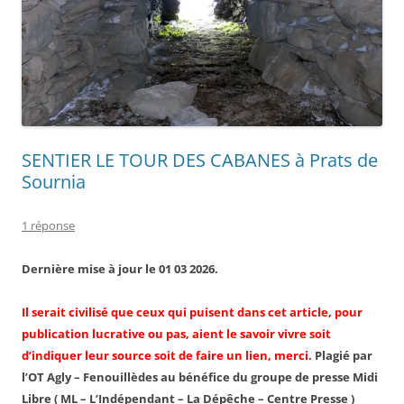
SENTIER LE TOUR DES CABANES à Prats de
Sournia
1 réponse
Dernière mise à jour le 01 03 2026.
Il serait civilisé que ceux qui puisent dans cet article, pour
publication lucrative ou pas, aient le savoir vivre soit
d’indiquer leur source soit de faire un lien, merci.
Plagié par
l’OT Agly – Fenouillèdes au bénéfice du groupe de presse Midi
Libre ( ML – L’Indépendant – La Dépêche – Centre Presse )