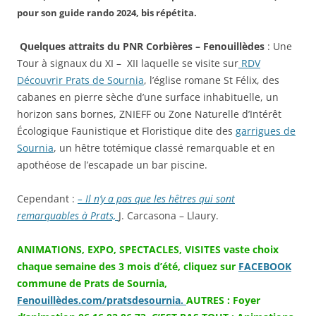
pour son guide rando 2024, bis répétita.
Quelques attraits
du PNR Corbières – Fenouillèdes
: Une
Tour à signaux du XI – XII laquelle se visite sur
RDV
Découvrir Prats de Sournia
, l’église romane St Félix, des
cabanes en pierre sèche d’une surface inhabituelle, un
horizon sans bornes, ZNIEFF ou Zone Naturelle d’Intérêt
Écologique Faunistique et Floristique dite des
garrigues de
Sournia
, un hêtre totémique classé remarquable et en
apothéose de l’escapade un bar piscine.
Cependant :
– Il n’y a pas que les hêtres qui sont
remarquables à Prats,
J. Carcasona – Llaury.
ANIMATIONS, EXPO, SPECTACLES, VISITES vaste choix
chaque semaine des 3 mois d’été, cliquez sur
FACEBOOK
commune de Prats de Sournia,
Fenouillèdes.com/pratsdesournia.
AUTRES : Foyer