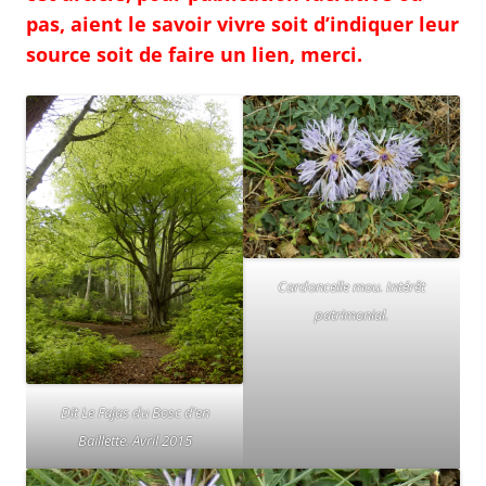
pas, aient le savoir vivre soit d’indiquer leur
source soit de faire un lien, merci.
Cardoncelle mou. Intérêt
patrimonial.
Dit Le Fajas du Bosc d’en
Baillette. Avril 2015