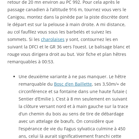
retour de 20 mn environ au PC 992. Pour cela après le
passage canadien à l’altitude 916 m, tournez vous vers le
Canigou, montez dans la pinède par la piste discrète dont
le départ est sur la pelouse à main droite. A mi distance,
au col faufilez vous sous les barbelés et suivez les
sommets. Si les
charolaises
y sont, contournez les en
suivant la DFCI et le GR 36 vers l’ouest. Le balisage blanc et
rouge vous dirigera droit au but. Voir fiche et plan hêtres
remarquables à 00:53.
Une deuxième variante à ne pas manquer. Le hêtre
remarquable du
Bosc d’en Baillette
, ses 3,50m/+ de
circonférence et sa fontaine dans une haute futaie (
Sentier d’Emilie ). C’est à 8 mn seulement en suivant
la clôture versant nord et à main gauche sur la trace
d’un chemin du bois au sens de tire de débardage
avec un attelage de bœufs. On considère que
l’espérance de vie du Fagus sylvatica culmine à 450
ans, celui là aurait significativement franchi cette