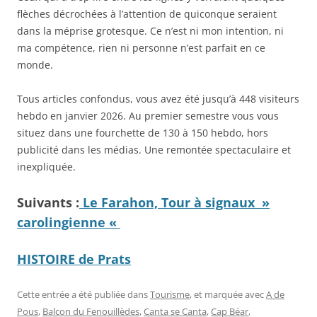
flèches décrochées à l’attention de quiconque seraient
dans la méprise grotesque. Ce n’est ni mon intention, ni
ma compétence, rien ni personne n’est parfait en ce
monde.
Tous articles confondus, vous avez été jusqu’à 448 visiteurs
hebdo en janvier 2026. Au premier semestre vous vous
situez dans une fourchette de 130 à 150 hebdo, hors
publicité dans les médias. Une remontée spectaculaire et
inexpliquée.
Suivants :
Le Farahon, Tour à signaux »
carolingienne «
HISTOIRE de Prats
Cette entrée a été publiée dans
Tourisme
, et marquée avec
A de
Pous
,
Balcon du Fenouillèdes
,
Canta se Canta
,
Cap Béar
,