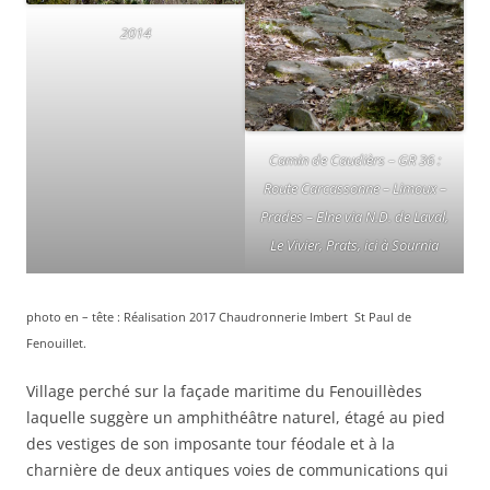
2014
Camin de Caudièrs – GR 36 :
Route Carcassonne – Limoux –
Prades – Elne via N.D. de Laval,
Le Vivier, Prats, ici à Sournia
photo en – tête : Réalisation 2017 Chaudronnerie Imbert St Paul de
Fenouillet.
Village perché sur la façade maritime du Fenouillèdes
laquelle suggère un amphithéâtre naturel, étagé au pied
des vestiges de son imposante tour féodale et à la
charnière de deux antiques voies de communications qui