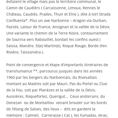
évitaient le village mais pas le territoire communal, le
Camin de Caudièrs ( Carcassonne, Limoux, Rennes le
Château, Caudiès, Prades, Thuir et Elne ), dite à tort Strada
Confluenta*. Plus un axe Narbonne – Aragon via Durban,
Paziols, Latour de France, Ansignan et la vallée de la Désix.
Une variante le chemin de la Terre Noire, contournement
de Sournia vers Rabouillet, bordait les confins ouest (
Saissa, Mandre, St(e) Martin(e), Roque Rouge, Borde d’en
Rivière, Taissonièra ).
Point de convergence et étape d’importants itinéraires de
transhumance **, parcourus jusques dans les années
1960 par les bergers du Narbonnais, du Rivesaltais
montant au Madres soit par Mauri, Pas du Portel ou Clue
de la Fou, soit par Planèzes et la vallée de la Désix,
Aussières, Roquefortez, Querigut… Ceux andorrans, du
Donezan ou de Montaillou venant brouter sur les bords
de l’étang de Salses, des lieux – dits en gardent la
mémoire : Calmeil, Carrerasse ( Cat ), les Fumadas, Ièras,