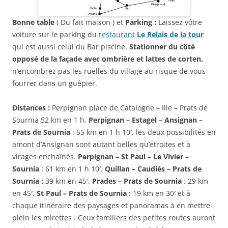
Bonne table
( Du fait maison ) et
Parking :
Laissez vôtre
voiture sur le parking du
restaurant
Le Relais de la tour
qui est aussi celui du Bar piscine.
Stationner du côté
opposé de la façade avec ombrière et lattes de corten,
n’encombrez pas les ruelles du village au risque de vous
fourrer dans un guêpier.
Distances :
Perpignan place de Catalogne – Ille – Prats de
Sournia 52 km en 1 h.
Perpignan – Estagel – Ansignan –
Prats de Sournia
: 55 km en 1 h 10′, les deux possibilités en
amont d’Ansignan sont autant belles qu’étroites et à
virages enchaînés.
Perpignan – St Paul – Le Vivier –
Sournia
: 61 km en 1 h 10′.
Quillan – Caudiès – Prats de
Sournia :
39 km en 45′.
Prades – Prats de Sournia
: 29 km
en 45′.
St Paul – Prats de Sournia
: 19 km en 30′ et à
chaque itinéraire des paysages et panoramas à en mettre
plein les mirettes . Ceux familiers des petites routes auront