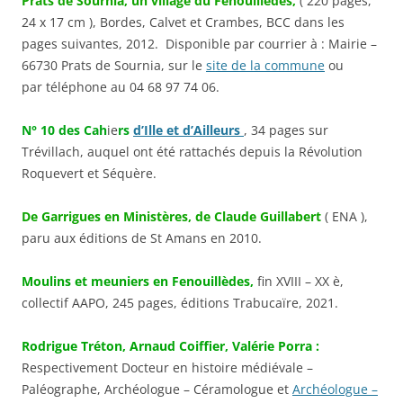
Prats de Sournia, un village du Fenouillèdes,
( 220 pages,
24 x 17 cm ), Bordes, Calvet et Crambes, BCC dans les
pages suivantes, 2012. Disponible par courrier à : Mairie –
66730 Prats de Sournia, sur le
site de la commune
ou
par téléphone au 04 68 97 74 06.
N° 10 des Cah
ie
rs
d’Ille et d’Ailleurs
, 34 pages sur
Trévillach, auquel ont été rattachés depuis la Révolution
Roquevert et Séquère.
De Garrigues en Ministères, de Claude Guillabert
( ENA ),
paru aux éditions de St Amans en 2010.
Moulins et meuniers en Fenouillèdes,
fin XVIII – XX è,
collectif AAPO, 245 pages, éditions Trabucaïre, 2021.
Rodrigue Tréton, Arnaud Coiffier, Valérie Porra :
Respectivement Docteur en histoire médiévale –
Paléographe, Archéologue – Céramologue et
Archéologue –