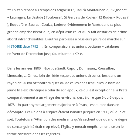
** En s’en tenant au temps des seigneurs : Jusqu’à Montauban ?, Avignonet
– Lauragais, La Bastide ( Toulouse ), St Gervais de Roclés ( 12 Rodés – Rodez ?
), Roquefère, Saurat , Couiza, Lodève, évidemment le Razés dans sa plus
grande emprise historique, en dépit d’un relief qui y fait obstacles de prime
abord infranchissables. D’autres paroisses à plusieurs jours de marche sur
HISTOIRE date 1792
… En comparaison les unions occitano – catalanes
relèvent de l’exception jusqu’au mitant du XIX è.
Dans les années 1800 : Niort de Sault, Capcir, Donnezan,, Roussillon,
Limouxin, … On est loin de l’idée reçue des unions circonscrites dans un
rayon de 20 km orthodromiques ou de celles dans lesquelles le nom de
jeune fille est identique à celui de son époux, ce qui est exceptionnel à Prats
comparativement à un village des environs, c’est à dire que 5 ou 6 depuis
1678. Un patronyme largement majoritaire à Prats, l’est autant dans ce
décompte. Ces unions à risques étaient banales jusques en 1900, où que ce
soit. Toutefois à l’Attention des médisants qu’ils sachent que quand le degré
de consanguinité était trop élevé, l’Eglise y mettait empêchement, selon le
terme consacré dans les registres.