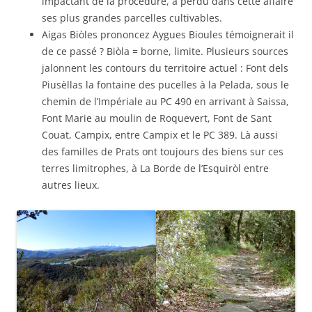
impactant de la procédure, a perdu dans cette affaire
ses plus grandes parcelles cultivables.
Aigas Biòles prononcez Aygues Bioules témoignerait il
de ce passé ? Biòla = borne, limite. Plusieurs sources
jalonnent les contours du territoire actuel : Font dels
Piusèllas la fontaine des pucelles à la Pelada, sous le
chemin de l’Impériale au PC 490 en arrivant à Saissa,
Font Marie au moulin de Roquevert, Font de Sant
Couat, Campix, entre Campix et le PC 389. Là aussi
des familles de Prats ont toujours des biens sur ces
terres limitrophes, à La Borde de l’Esquiròl entre
autres lieux.