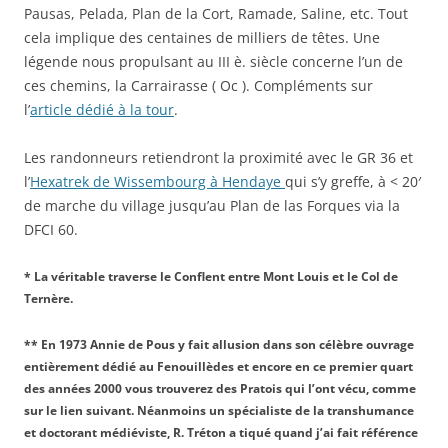
Pausas, Pelada, Plan de la Cort, Ramade, Saline, etc. Tout
cela implique des centaines de milliers de têtes. Une
légende nous propulsant au III è. siècle concerne l’un de
ces chemins, la Carrairasse ( Oc ). Compléments sur
l’
article dédié à la tour
.
Les randonneurs retiendront la proximité avec le GR 36 et
l’
Hexatrek de Wissembourg à Hendaye
qui s’y greffe, à < 20′
de marche du village jusqu’au Plan de las Forques via la
DFCI 60.
* La véritable traverse le Conflent entre Mont Louis et le Col de
Ternère.
** En 1973 Annie de Pous y fait allusion dans son célèbre ouvrage
entièrement dédié au Fenouillèdes et encore en ce premier quart
des années 2000 vous trouverez des Pratois qui l’ont vécu, comme
sur le lien suivant. Néanmoins un spécialiste de la transhumance
et doctorant médiéviste, R. Tréton a tiqué quand j’ai fait référence