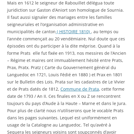
Mais en 1612 le seigneur de Rabouillet délégua toute
juridiction sur Gaston d’Aniort son homologue de Sournia.
Il faut aussi signaler des mariages entre les familles
seigneuriales et l’organisation administrative en
municipalités de canton
( HISTOIRE 1810)
, au temps ou
l’année commençait au 20 vendémiaire. Nul doute que ces
épisodes ont du participer à la dite méprise. Quand à la
forme Prats elle fut fixée en 1913, nos messires de l’Ancien
– Régime et maires ont immuablement hésité entre Prats,
Prax, Pratx. Pratz ( Carte du Gouvernement général du
Languedoc en 1721, Louis Fédié en 1880 ) et Prax en 1801
sur le Bulletin des Lois. Prata sur les cadastres de Le Vivier
et de Prats datés de 1812,
Commune de Prata
, cette forme
date de 1793 / An II. Ces finales en X ou Z se rencontrent
toujours du pays d’Aude à la Haute – Marne et dans le Jura.
Pour plus de clarté nous n’utiliserons que le vocable Prats
dans les pages suivantes. Lequel est uniformément en
usage de la Catalogne au Languedoc. Tel qu’avéré à
Sequera les seigneurs voisins sont soupçonnés d’avoir