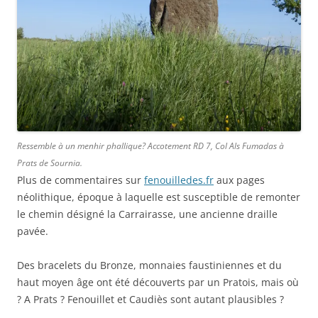
Ressemble à un menhir phallique? Accotement RD 7, Col Als Fumadas à
Prats de Sournia.
Plus de commentaires sur
fenouilledes.fr
aux pages
néolithique, époque à laquelle est susceptible de remonter
le chemin désigné la Carrairasse, une ancienne draille
pavée.
Des bracelets du Bronze, monnaies faustiniennes et du
haut moyen âge ont été découverts par un Pratois, mais où
? A Prats ? Fenouillet et Caudiès sont autant plausibles ?