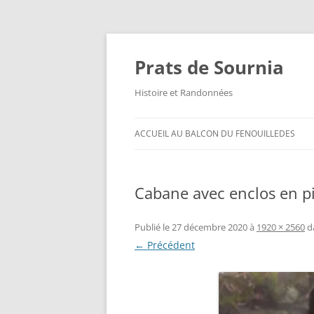
Aller
au
contenu
Prats de Sournia
Histoire et Randonnées
ACCUEIL AU BALCON DU FENOUILLEDES
Cabane avec enclos en p
Publié le
27 décembre 2020
à
1920 × 2560
d
← Précédent