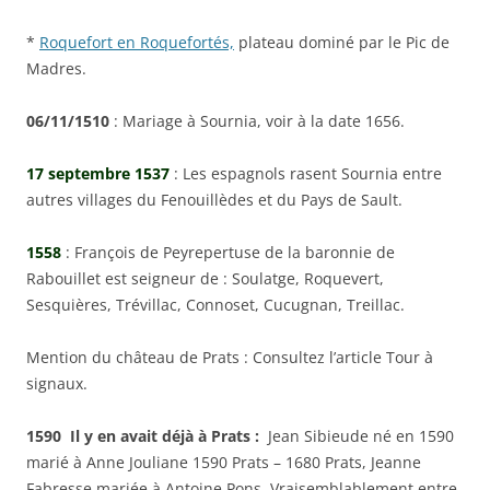
*
Roquefort en Roquefortés,
plateau dominé par le Pic de
Madres.
06/11/1510
: Mariage à Sournia, voir à la date 1656.
17 septembre 1537
: Les espagnols rasent Sournia entre
autres villages du Fenouillèdes et du Pays de Sault.
1558
: François de Peyrepertuse de la baronnie de
Rabouillet est seigneur de : Soulatge, Roquevert,
Sesquières, Trévillac, Connoset, Cucugnan, Treillac.
Mention du château de Prats : Consultez l’article Tour à
signaux.
1590 Il y en avait déjà à Prats :
Jean Sibieude né en 1590
marié à Anne Jouliane 1590 Prats – 1680 Prats, Jeanne
Fabresse mariée à Antoine Pons. Vraisemblablement entre