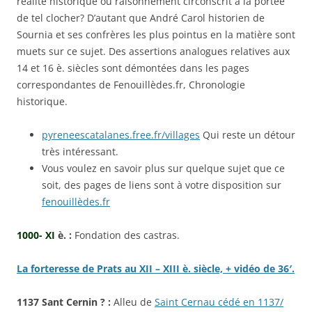
réalité historique ou raisonnement circonscrit à la portée
de tel clocher? D’autant que André Carol historien de
Sournia et ses confrères les plus pointus en la matière sont
muets sur ce sujet. Des assertions analogues relatives aux
14 et 16 è. siècles sont démontées dans les pages
correspondantes de Fenouillèdes.fr, Chronologie
historique.
pyreneescatalanes.free.fr/villages
Qui reste un détour
très intéressant.
Vous voulez en savoir plus sur quelque sujet que ce
soit, des pages de liens sont à votre disposition sur
fenouillèdes.fr
1000- XI
è. :
Fondation des castras.
La forteresse de Prats au XII – XIII è. siècle, + vidéo de 36′.
1137 Sant Cernin ? :
Alleu de
Saint Cernau cédé en 1137/