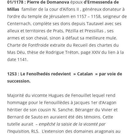
01/1178 : Pierre de Domanova
époux
d’Ermessenda de
Millas
familier de la cour d’Alfons II , généreux donateur à
l’ordre du temple de Jérusalem en 1157 – 1158, seigneur de
Centernach, complète ses dons depuis Tautavel avec ses
alleux et territoires de Prats, Pézilla et Pressillas , ses
armes et son cheval, sinon à défaut sa meilleure mule.
Charte de Fontfroide extraite du Recueil des chartes du
Mas Déu, thèse de Rodrigue Tréton, page XXIV du lien à la
date 1141.
1253 : Le Fenolhedés redevient » Catalan » par voie de
succession.
Majorité du vicomte Hugues de Fenouillet lequel rend
hommage pour le Fenouillèdes à Jacques 1er d’Aragon
héritier de son cousin N. Sanche. Béranger du Vivier et
Bernard de Sauto en auraient été dés témoins. Cette
tutelle aurait
– empêché la saisie de la vicomté par
l’Inquisition,
RLS. L’extension des domaines aragonais au