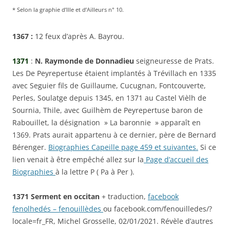
* Selon la graphie d’Ille et d’Ailleurs n° 10.
1367 :
12 feux d’après A. Bayrou.
1371
:
N. Raymonde de Donnadieu
seigneuresse de Prats.
Les De Peyrepertuse étaient implantés à Trévillach en 1335
avec Seguier fils de Guillaume, Cucugnan, Fontcouverte,
Perles, Soulatge depuis 1345, en 1371 au Castel Vièlh de
Sournia, Thile, avec Guilhèm de Peyrepertuse baron de
Rabouillet, la désignation » La baronnie » apparaît en
1369. Prats aurait appartenu à ce dernier, père de Bernard
Bérenger.
Biographies Capeille page 459 et suivantes.
Si ce
lien venait à être empêché allez sur la
Page d’accueil des
Biographies
à la lettre P ( Pa à Per ).
1371 Serment en occitan
+ traduction,
facebook
fenolhedés – fenouillèdes
ou facebook.com/fenouilledes/?
locale=fr_FR, Michel Grosselle, 02/01/2021. Révèle d’autres