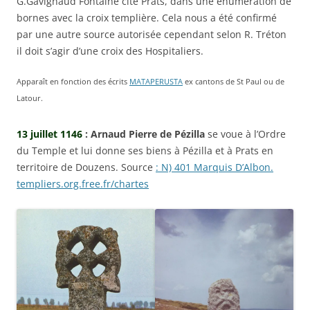
G.Gavignaud Fontaine cite Prats, dans une énumération de
bornes avec la croix templière. Cela nous a été confirmé
par une autre source autorisée cependant selon R. Tréton
il doit s’agir d’une croix des Hospitaliers.
Apparaît en fonction des écrits
MATAPERUSTA
ex cantons de St Paul ou de
Latour.
13 juillet 1146
: Arnaud Pierre de Pézilla
se voue à l’Ordre
du Temple et lui donne ses biens à Pézilla et à Prats en
territoire de Douzens. Source
: N) 401 Marquis D’Albon.
templiers.org.free.fr/chartes