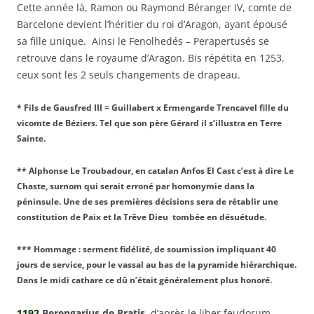
Cette année là, Ramon ou Raymond Béranger IV, comte de
Barcelone devient l’héritier du roi d’Aragon, ayant épousé
sa fille unique. Ainsi le Fenolhedés – Perapertusés se
retrouve dans le royaume d’Aragon. Bis répétita en 1253,
ceux sont les 2 seuls changements de drapeau.
* Fils de Gausfred III = Guillabert x Ermengarde Trencavel fille du
vicomte de Béziers. Tel que son père Gérard il s’illustra en Terre
Sainte.
** Alphonse Le Troubadour, en catalan Anfos El Cast c’est à dire Le
Chaste, surnom qui serait erroné par homonymie dans la
péninsule. Une de ses premières décisions sera de rétablir une
constitution de Paix et la Trêve Dieu tombée en désuétude.
*** Hommage : serment fidélité, de soumission impliquant 40
jours de service, pour le vassal au bas de la pyramide hiérarchique.
Dans le midi cathare ce dû n’était généralement plus honoré.
1192
Berengarius de Pratis
, d’après le liber feudorum