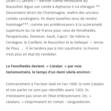
Girart II ( Gérard ) * dernier comte héréditaire du
Roussillon lègue son comté à Alphonse II roi d’Aragon **.
Descendant direct de Charlemagne, maître des anciens
comtés carolingiens. En étant toutefois tenu de rendre
hommage***, comme ses prédécesseurs à la suzeraineté
supérieure du roi de France pour ceux de Fenolhedés,
Perapertusés, Donezan, Sault, Capcir. De même la
Cerdagne, le Conflent, le Roussillon et le Vallespir / Annie
de Pous … Il ne tardera pas à s’en soustraire, la France
n’est plus en état d’y remédier.
Le Fenolhedés devient » Catalan » par voie
testamentaire, le temps d’un demi siècle environ :
Contrairement à l’occitan daté en l’an 1000, le nom Catalan
et son parler ne sont pas identifiés avant 1203, ils
n’existaient pas sinon en l’état embryonnaire, les »
catalans » s’exprimaient en roman – languedocien.