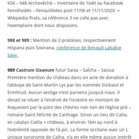
934 – 948 Archevêché – Inventaire de 1640 ou Facebook
Fenolhedés – Fenouillèdes post 11/06 et 11/11/2020. +
Wikipédia Prats, sa référence 3 ne colle pas avec
l’exemplaire dont nous disposons.
988 et 989 :
Mention de 2 pratoises, respectivement
Hispana puis Sovirana,
conférence de Renaud Lababie
Savy.
989
Castrum Sixanum
futur Saixa – Saîcha – Saissa
Première mention du château dans un acte de donation à
l’abbaye de Saint Martin Lys par les nommés Sizibaut et
Ermitrud. Aucun vestige n’est parvenu jusqu’à nous. Il
devait se situer à l’endroit de l’oratoire en montant de
Roquevert par le pont des chèvres non loin de l’église pré –
romane Saint Félicité de Carthage. Sinon un lieu dit Catla,
en catalan Catlla = château, à environ 1km au nord à
l’extrémité opposée de l’à-pic. La forme occitane avec un L
unique synonyme de Calha, n’a en elle même aucun intérêt