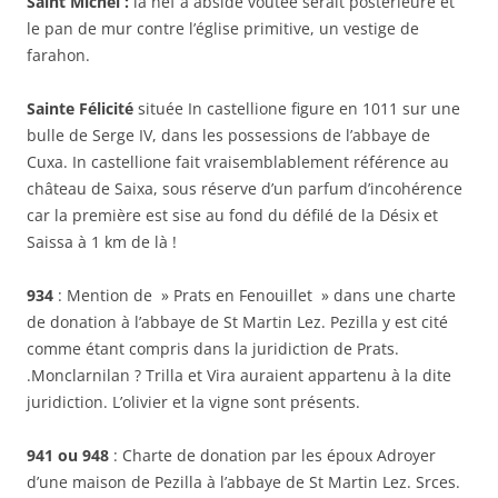
Saint Michel :
la nef à abside voûtée serait postérieure et
le pan de mur contre l’église primitive, un vestige de
farahon.
Sainte Félicité
située In castellione figure en 1011 sur une
bulle de Serge IV, dans les possessions de l’abbaye de
Cuxa. In castellione fait vraisemblablement référence au
château de Saixa, sous réserve d’un parfum d’incohérence
car la première est sise au fond du défilé de la Désix et
Saissa à 1 km de là !
934
: Mention de » Prats en Fenouillet » dans une charte
de donation à l’abbaye de St Martin Lez. Pezilla y est cité
comme étant compris dans la juridiction de Prats.
.Monclarnilan ? Trilla et Vira auraient appartenu à la dite
juridiction. L’olivier et la vigne sont présents.
941 ou 948
: Charte de donation par les époux Adroyer
d’une maison de Pezilla à l’abbaye de St Martin Lez. Srces.