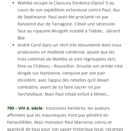
Wamba occupe la Clausura Sordonia (Opoul ?) au
cours de son expédition victorieuse contre Paul, duc
de Septimanie. Paul avait été proclamé roi par
Ranosind duc de Tarragone. C’était une sécession
face au royaume Wisigoth installé à Tolède… Gérard
Bile
André Carol dans un récit très documenté dont nous
produisons un modeste condensé, ajoute que les
trois colonnes de Wamba se sont regroupées vers
Elne ou Château – Roussillon. Ensuite son armée s’est
dirigée sur Narbonne, conquise par son pair
dissident, avec l’appui des rebelles qu’il devait
combattre, avant de s’y faire sacrer roi par
l’archevêque. Mais Paul s’était enfuit à Nîmes…
700 – VIII è. siècle
: Incursions berbères, les auteurs
affirment que les mauresques n’ont pas pénétré en
Fenouillèdes. Mais monsieur Paul Marcerou connu et
apprécié de tous pour son savoir historique local, racontait