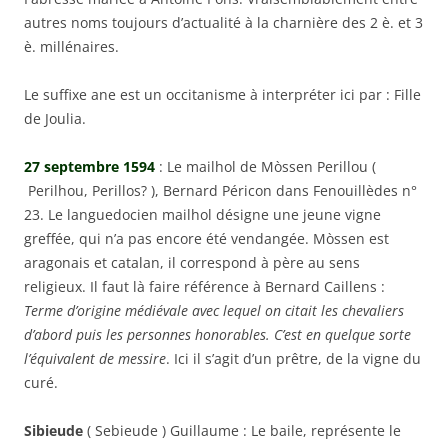
autres noms toujours d’actualité à la charnière des 2 è. et 3
è. millénaires.
Le suffixe ane est un occitanisme à interpréter ici par : Fille
de Joulia.
27 septembre 1594
: Le mailhol de Mòssen Perillou (
Perilhou, Perillos? ), Bernard Péricon dans Fenouillèdes n°
23. Le languedocien mailhol désigne une jeune vigne
greffée, qui n’a pas encore été vendangée. Mòssen est
aragonais et catalan, il correspond à père au sens
religieux. Il faut là faire référence à Bernard Caillens :
Terme d’origine médiévale avec lequel on citait les chevaliers
d’abord puis les personnes honorables. C’est en quelque sorte
l’équivalent de messire
. Ici il s’agit d’un prêtre, de la vigne du
curé.
Sibieude
( Sebieude ) Guillaume : Le baile, représente le