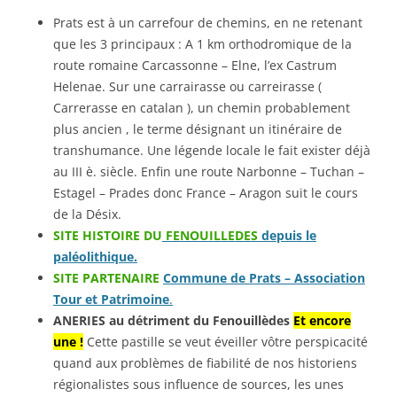
Prats est à un carrefour de chemins, en ne retenant
que les 3 principaux : A 1 km orthodromique de la
route romaine Carcassonne – Elne, l’ex Castrum
Helenae. Sur une carrairasse ou carreirasse (
Carrerasse en catalan ), un chemin probablement
plus ancien , le terme désignant un itinéraire de
transhumance. Une légende locale le fait exister déjà
au III è. siècle. Enfin une route Narbonne – Tuchan –
Estagel – Prades donc France – Aragon suit le cours
de la Désix.
SITE HISTOIRE DU
FENOUILLEDES
depuis le
paléolithique.
SITE PARTENAIRE
Commune de Prats – Association
Tour et Patrimoine
.
ANERIES au détriment du Fenouillèdes
Et encore
une !
Cette pastille se veut éveiller vôtre perspicacité
quand aux problèmes de fiabilité de nos historiens
régionalistes sous influence de sources, les unes