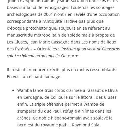
Julien évêque de Tolède y situe Sordonia dans ses écrits
basés sur la foi de témoignages. Toutefois les sondages
archéologiques de 2001 n’ont rien révélé d’une occupation
correspondante à l’Antiquité Tardive pas plus que
d’époque protohistorique. Toujours en se référant au
manuscrit du métropolitain de Tolède mais à propos de
Les Cluses, Jean Marie Cassagne dans Les noms de lieux
des Pyrénées – Orientales :
Castrum quod vocatur
Clausuras
soit Le château qu’on appelle Clausuras
.
Il existe de nombreux récits plus ou moins ressemblants.
En voici un échantillonnage :
Wamba lance trois corps d’armée à l’assaut de Llivia
en Cerdagne, de Collioure sur le littoral, des Cluses
enfin. La triple offensive permet à Wamba de
s’emparer du duc Paul, réfugié à Nîmes dans les
arènes. Ce noble hispano-romain avait soulevé le
nord est du royaume goth… Raymond Sala.