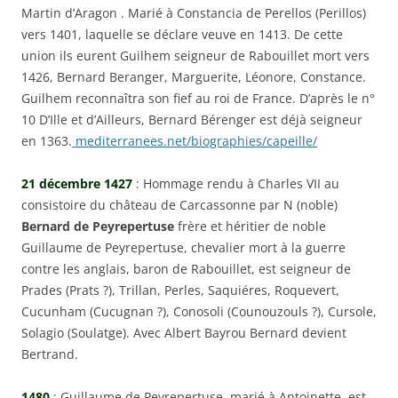
Martin d’Aragon . Marié à Constancia de Perellos (Perillos)
vers 1401, laquelle se déclare veuve en 1413. De cette
union ils eurent Guilhem seigneur de Rabouillet mort vers
1426, Bernard Beranger, Marguerite, Léonore, Constance.
Guilhem reconnaîtra son fief au roi de France. D’après le n°
10 D’Ille et d’Ailleurs, Bernard Bérenger est déjà seigneur
en 1363.
mediterranees.net/biographies/capeille/
21 décembre 1427
: Hommage rendu à Charles VII au
consistoire du château de Carcassonne par N (noble)
Bernard de Peyrepertuse
frère et héritier de noble
Guillaume de Peyrepertuse, chevalier mort à la guerre
contre les anglais, baron de Rabouillet, est seigneur de
Prades (Prats ?), Trillan, Perles, Saquiéres, Roquevert,
Cucunham (Cucugnan ?), Conosoli (Counouzouls ?), Cursole,
Solagio (Soulatge). Avec Albert Bayrou Bernard devient
Bertrand.
1480
: Guillaume de Peyrepertuse, marié à Antoinette, est