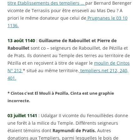
titre Etablissements des templiers …
par Bernard Berenger
vicomte de Terrasiis pour être enseveli au Mas Deu ? A
priori le même donateur que celui de
Prugnanes le 03 10
1136.
13 août 1140
:
Guillaume de Rabouillet et Pierre de
Rabouillet
sont co – seigneurs de Rabouillet, de Pézilla et
de Prats. Ils donnent au Temple des terres au territoire de
Pézilla et en reçoivent à titre de viager le
moulin de Cint
os
N° 212
* situé au même territoire.
templiers.net 212, 240,
401.
* Cintos c’est El Mouli à Pezilla, Cinta est une graphie
incorrecte.
03 juillet 1141
: Udalgar II vicomte du Fenouillèdes donne
une forêt à la milice du Temple. Différents seigneurs
étaient témoins dont
Raymundi de Pratis.
Autres
donations aux Templiers, parmi lesquelles le bois de