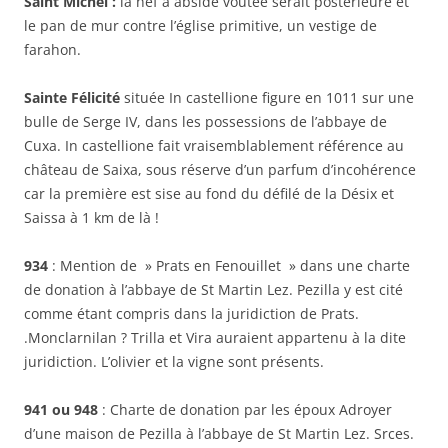
Saint Michel :
la nef à abside voûtée serait postérieure et
le pan de mur contre l’église primitive, un vestige de
farahon.
Sainte Félicité
située In castellione figure en 1011 sur une
bulle de Serge IV, dans les possessions de l’abbaye de
Cuxa. In castellione fait vraisemblablement référence au
château de Saixa, sous réserve d’un parfum d’incohérence
car la première est sise au fond du défilé de la Désix et
Saissa à 1 km de là !
934
: Mention de » Prats en Fenouillet » dans une charte
de donation à l’abbaye de St Martin Lez. Pezilla y est cité
comme étant compris dans la juridiction de Prats.
.Monclarnilan ? Trilla et Vira auraient appartenu à la dite
juridiction. L’olivier et la vigne sont présents.
941 ou 948
: Charte de donation par les époux Adroyer
d’une maison de Pezilla à l’abbaye de St Martin Lez. Srces.