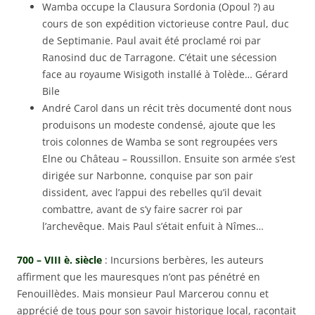
Wamba occupe la Clausura Sordonia (Opoul ?) au
cours de son expédition victorieuse contre Paul, duc
de Septimanie. Paul avait été proclamé roi par
Ranosind duc de Tarragone. C’était une sécession
face au royaume Wisigoth installé à Tolède… Gérard
Bile
André Carol dans un récit très documenté dont nous
produisons un modeste condensé, ajoute que les
trois colonnes de Wamba se sont regroupées vers
Elne ou Château – Roussillon. Ensuite son armée s’est
dirigée sur Narbonne, conquise par son pair
dissident, avec l’appui des rebelles qu’il devait
combattre, avant de s’y faire sacrer roi par
l’archevêque. Mais Paul s’était enfuit à Nîmes…
700 – VIII è. siècle
: Incursions berbères, les auteurs
affirment que les mauresques n’ont pas pénétré en
Fenouillèdes. Mais monsieur Paul Marcerou connu et
apprécié de tous pour son savoir historique local, racontait