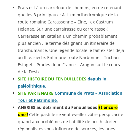
Prats est à un carrefour de chemins, en ne retenant
que les 3 principaux : A 1 km orthodromique de la
route romaine Carcassonne – Elne, l’ex Castrum
Helenae. Sur une carrairasse ou carreirasse (
Carrerasse en catalan ), un chemin probablement
plus ancien , le terme désignant un itinéraire de
transhumance. Une légende locale le fait exister déjà
au III è. siècle. Enfin une route Narbonne – Tuchan –
Estagel – Prades donc France – Aragon suit le cours
de la Désix.
SITE HISTOIRE DU
FENOUILLEDES
depuis le
paléolithique.
SITE PARTENAIRE
Commune de Prats – Association
Tour et Patrimoine
.
ANERIES au détriment du Fenouillèdes
Et encore
une !
Cette pastille se veut éveiller vôtre perspicacité
quand aux problèmes de fiabilité de nos historiens
régionalistes sous influence de sources, les unes