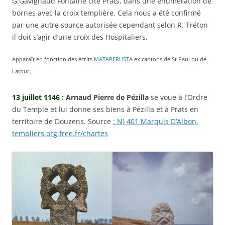
G.Gavignaud Fontaine cite Prats, dans une énumération de
bornes avec la croix templière. Cela nous a été confirmé
par une autre source autorisée cependant selon R. Tréton
il doit s’agir d’une croix des Hospitaliers.
Apparaît en fonction des écrits
MATAPERUSTA
ex cantons de St Paul ou de
Latour.
13 juillet 1146
: Arnaud Pierre de Pézilla
se voue à l’Ordre
du Temple et lui donne ses biens à Pézilla et à Prats en
territoire de Douzens. Source
: N) 401 Marquis D’Albon.
templiers.org.free.fr/chartes