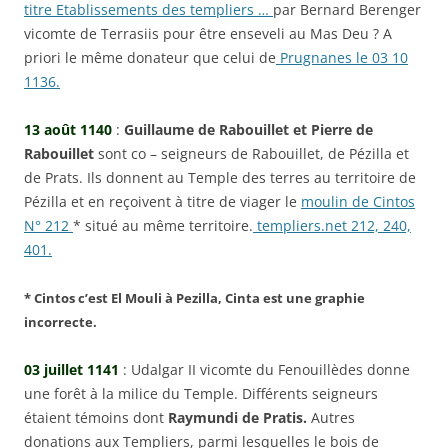
titre Etablissements des templiers …
par Bernard Berenger
vicomte de Terrasiis pour être enseveli au Mas Deu ? A
priori le même donateur que celui de
Prugnanes le 03 10
1136.
13 août 1140
:
Guillaume de Rabouillet et Pierre de
Rabouillet
sont co – seigneurs de Rabouillet, de Pézilla et
de Prats. Ils donnent au Temple des terres au territoire de
Pézilla et en reçoivent à titre de viager le
moulin de Cint
os
N° 212
* situé au même territoire.
templiers.net 212, 240,
401.
* Cintos c’est El Mouli à Pezilla, Cinta est une graphie
incorrecte.
03 juillet 1141
: Udalgar II vicomte du Fenouillèdes donne
une forêt à la milice du Temple. Différents seigneurs
étaient témoins dont
Raymundi de Pratis.
Autres
donations aux Templiers, parmi lesquelles le bois de