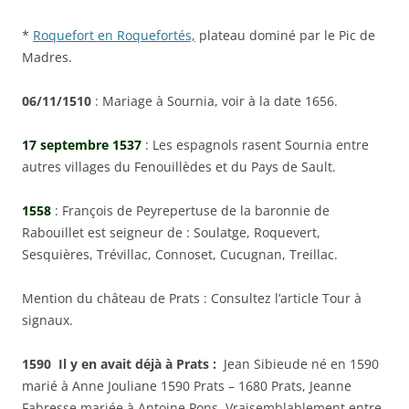
*
Roquefort en Roquefortés,
plateau dominé par le Pic de
Madres.
06/11/1510
: Mariage à Sournia, voir à la date 1656.
17 septembre 1537
: Les espagnols rasent Sournia entre
autres villages du Fenouillèdes et du Pays de Sault.
1558
: François de Peyrepertuse de la baronnie de
Rabouillet est seigneur de : Soulatge, Roquevert,
Sesquières, Trévillac, Connoset, Cucugnan, Treillac.
Mention du château de Prats : Consultez l’article Tour à
signaux.
1590 Il y en avait déjà à Prats :
Jean Sibieude né en 1590
marié à Anne Jouliane 1590 Prats – 1680 Prats, Jeanne
Fabresse mariée à Antoine Pons. Vraisemblablement entre