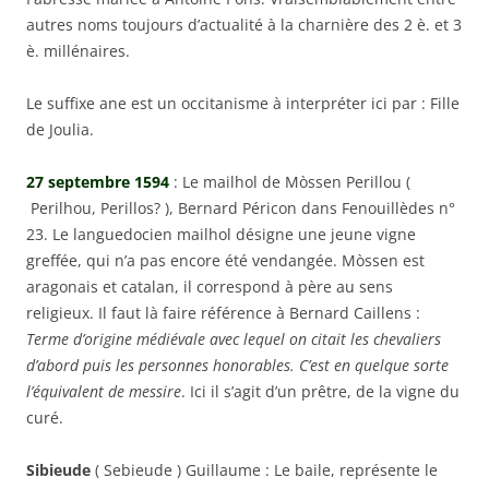
autres noms toujours d’actualité à la charnière des 2 è. et 3
è. millénaires.
Le suffixe ane est un occitanisme à interpréter ici par : Fille
de Joulia.
27 septembre 1594
: Le mailhol de Mòssen Perillou (
Perilhou, Perillos? ), Bernard Péricon dans Fenouillèdes n°
23. Le languedocien mailhol désigne une jeune vigne
greffée, qui n’a pas encore été vendangée. Mòssen est
aragonais et catalan, il correspond à père au sens
religieux. Il faut là faire référence à Bernard Caillens :
Terme d’origine médiévale avec lequel on citait les chevaliers
d’abord puis les personnes honorables. C’est en quelque sorte
l’équivalent de messire
. Ici il s’agit d’un prêtre, de la vigne du
curé.
Sibieude
( Sebieude ) Guillaume : Le baile, représente le