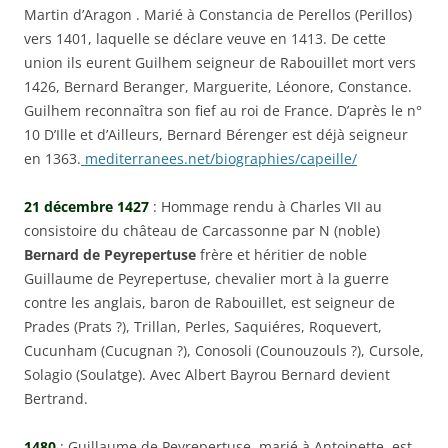
Martin d’Aragon . Marié à Constancia de Perellos (Perillos)
vers 1401, laquelle se déclare veuve en 1413. De cette
union ils eurent Guilhem seigneur de Rabouillet mort vers
1426, Bernard Beranger, Marguerite, Léonore, Constance.
Guilhem reconnaîtra son fief au roi de France. D’après le n°
10 D’Ille et d’Ailleurs, Bernard Bérenger est déjà seigneur
en 1363.
mediterranees.net/biographies/capeille/
21 décembre 1427
: Hommage rendu à Charles VII au
consistoire du château de Carcassonne par N (noble)
Bernard de Peyrepertuse
frère et héritier de noble
Guillaume de Peyrepertuse, chevalier mort à la guerre
contre les anglais, baron de Rabouillet, est seigneur de
Prades (Prats ?), Trillan, Perles, Saquiéres, Roquevert,
Cucunham (Cucugnan ?), Conosoli (Counouzouls ?), Cursole,
Solagio (Soulatge). Avec Albert Bayrou Bernard devient
Bertrand.
1480
: Guillaume de Peyrepertuse, marié à Antoinette, est