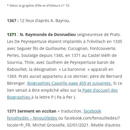
* Selon la graphie d’Ille et d’Ailleurs n° 10.
1367 :
12 feux d’après A. Bayrou.
1371
:
N. Raymonde de Donnadieu
seigneuresse de Prats.
Les De Peyrepertuse étaient implantés à Trévillach en 1335
avec Seguier fils de Guillaume, Cucugnan, Fontcouverte,
Perles, Soulatge depuis 1345, en 1371 au Castel Vièlh de
Sournia, Thile, avec Guilhèm de Peyrepertuse baron de
Rabouillet, la désignation » La baronnie » apparaît en
1369. Prats aurait appartenu à ce dernier, père de Bernard
Bérenger.
Biographies Capeille page 459 et suivantes.
Si ce
lien venait à être empêché allez sur la
Page d’accueil des
Biographies
à la lettre P ( Pa à Per ).
1371 Serment en occitan
+ traduction,
facebook
fenolhedés – fenouillèdes
ou facebook.com/fenouilledes/?
locale=fr_FR, Michel Grosselle, 02/01/2021. Révèle d’autres