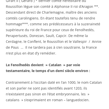
Girart II ( Gérard ) * dernier comte héréditaire du
Roussillon lègue son comté à Alphonse II roi d’Aragon **.
Descendant direct de Charlemagne, maître des anciens
comtés carolingiens. En étant toutefois tenu de rendre
hommage***, comme ses prédécesseurs à la suzeraineté
supérieure du roi de France pour ceux de Fenolhedés,
Perapertusés, Donezan, Sault, Capcir. De même la
Cerdagne, le Conflent, le Roussillon et le Vallespir / Annie
de Pous … Il ne tardera pas à s’en soustraire, la France
n’est plus en état d’y remédier.
Le Fenolhedés devient » Catalan » par voie
testamentaire, le temps d’un demi siècle environ :
Contrairement à l’occitan daté en l’an 1000, le nom Catalan
et son parler ne sont pas identifiés avant 1203, ils
n’existaient pas sinon en l’état embryonnaire, les »
catalans » s’exprimaient en roman – languedocien.