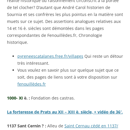
réalité historique ou raisonnement circonscrit à la portée
de tel clocher? D’autant que André Carol historien de
Sournia et ses confrères les plus pointus en la matière sont
muets sur ce sujet. Des assertions analogues relatives aux
14 et 16 è. siècles sont démontées dans les pages
correspondantes de Fenouillèdes.fr, Chronologie
historique.
pyreneescatalanes.free.fr/villages
Qui reste un détour
très intéressant.
Vous voulez en savoir plus sur quelque sujet que ce
soit, des pages de liens sont à votre disposition sur
fenouillèdes.fr
1000- XI
è. :
Fondation des castras.
La forteresse de Prats au XII – XIII è. siècle, + vidéo de 36′.
1137 Sant Cernin ? :
Alleu de
Saint Cernau cédé en 1137/