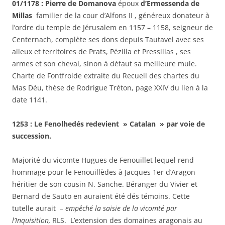
01/1178 : Pierre de Domanova
époux
d’Ermessenda de
Millas
familier de la cour d’Alfons II , généreux donateur à
l’ordre du temple de Jérusalem en 1157 – 1158, seigneur de
Centernach, complète ses dons depuis Tautavel avec ses
alleux et territoires de Prats, Pézilla et Pressillas , ses
armes et son cheval, sinon à défaut sa meilleure mule.
Charte de Fontfroide extraite du Recueil des chartes du
Mas Déu, thèse de Rodrigue Tréton, page XXIV du lien à la
date 1141.
1253 : Le Fenolhedés redevient » Catalan » par voie de
succession.
Majorité du vicomte Hugues de Fenouillet lequel rend
hommage pour le Fenouillèdes à Jacques 1er d’Aragon
héritier de son cousin N. Sanche. Béranger du Vivier et
Bernard de Sauto en auraient été dés témoins. Cette
tutelle aurait
– empêché la saisie de la vicomté par
l’Inquisition,
RLS. L’extension des domaines aragonais au