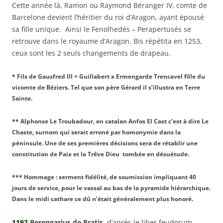
Cette année là, Ramon ou Raymond Béranger IV, comte de
Barcelone devient l’héritier du roi d’Aragon, ayant épousé
sa fille unique. Ainsi le Fenolhedés – Perapertusés se
retrouve dans le royaume d’Aragon. Bis répétita en 1253,
ceux sont les 2 seuls changements de drapeau.
* Fils de Gausfred III = Guillabert x Ermengarde Trencavel fille du
vicomte de Béziers. Tel que son père Gérard il s’illustra en Terre
Sainte.
** Alphonse Le Troubadour, en catalan Anfos El Cast c’est à dire Le
Chaste, surnom qui serait erroné par homonymie dans la
péninsule. Une de ses premières décisions sera de rétablir une
constitution de Paix et la Trêve Dieu tombée en désuétude.
*** Hommage : serment fidélité, de soumission impliquant 40
jours de service, pour le vassal au bas de la pyramide hiérarchique.
Dans le midi cathare ce dû n’était généralement plus honoré.
1192
Berengarius de Pratis
, d’après le liber feudorum