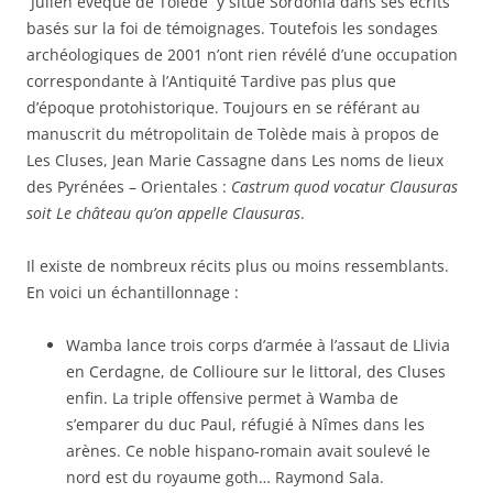
Julien évêque de Tolède y situe Sordonia dans ses écrits
basés sur la foi de témoignages. Toutefois les sondages
archéologiques de 2001 n’ont rien révélé d’une occupation
correspondante à l’Antiquité Tardive pas plus que
d’époque protohistorique. Toujours en se référant au
manuscrit du métropolitain de Tolède mais à propos de
Les Cluses, Jean Marie Cassagne dans Les noms de lieux
des Pyrénées – Orientales :
Castrum quod vocatur
Clausuras
soit Le château qu’on appelle Clausuras
.
Il existe de nombreux récits plus ou moins ressemblants.
En voici un échantillonnage :
Wamba lance trois corps d’armée à l’assaut de Llivia
en Cerdagne, de Collioure sur le littoral, des Cluses
enfin. La triple offensive permet à Wamba de
s’emparer du duc Paul, réfugié à Nîmes dans les
arènes. Ce noble hispano-romain avait soulevé le
nord est du royaume goth… Raymond Sala.