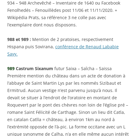
934 – 948 Archevêché – Inventaire de 1640 ou Facebook
Fenolhedés – Fenouillèdes post 11/06 et 11/11/2020. +
Wikipédia Prats, sa référence 3 ne colle pas avec
l’exemplaire dont nous disposons.
988 et 989 :
Mention de 2 pratoises, respectivement
Hispana puis Sovirana,
conférence de Renaud Lababie
Savy.
989
Castrum Sixanum
futur Saixa – Saîcha – Saissa
Première mention du château dans un acte de donation à
l’abbaye de Saint Martin Lys par les nommés Sizibaut et
Ermitrud. Aucun vestige n’est parvenu jusqu’à nous. Il
devait se situer à l’endroit de l’oratoire en montant de
Roquevert par le pont des chèvres non loin de l’église pré –
romane Saint Félicité de Carthage. Sinon un lieu dit Catla,
en catalan Catlla = château, à environ 1km au nord à
l’extrémité opposée de l’à-pic. La forme occitane avec un L
unique synonyme de Calha, n’a en elle même aucun intérêt