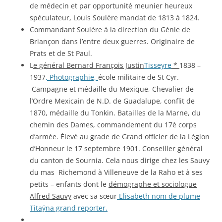
de médecin et par opportunité meunier heureux
spéculateur, Louis Soulère mandat de 1813 à 1824.
Commandant Soulère à la direction du Génie de
Briançon dans l’entre deux guerres. Originaire de
Prats et de St Paul.
L
e général Bernard François Justin
Tisseyre
*
1838 –
1937
, Photographie,
école militaire de St Cyr.
Campagne et médaille du Mexique, Chevalier de
l’Ordre Mexicain de N.D. de Guadalupe, conflit de
1870, médaille du Tonkin. Batailles de la Marne, du
chemin des Dames, commandement du 17è corps
d’armée. Élevé au grade de Grand officier de la Légion
d’Honneur le 17 septembre 1901. Conseiller général
du canton de Sournia. Cela nous dirige chez les Sauvy
du mas Richemond à Villeneuve de la Raho et à ses
petits – enfants dont le
démographe et sociologue
Alfred Sauvy
avec sa sœur
Elisabeth nom de plume
Titaÿna
grand reporter.