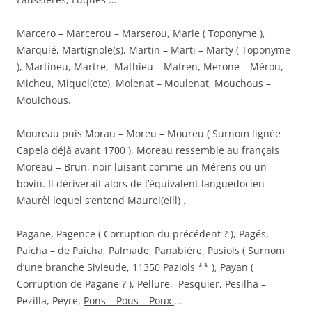
Marcero – Marcerou – Marserou, Marie ( Toponyme ),
Marquié, Martignole(s), Martin – Marti – Marty ( Toponyme
), Martineu, Martre, Mathieu – Matren, Merone – Mérou,
Micheu, Miquel(ete), Molenat – Moulenat, Mouchous –
Mouichous.
Moureau puis Morau – Moreu – Moureu ( Surnom lignée
Capela déjà avant 1700 ). Moreau ressemble au français
Moreau = Brun, noir luisant comme un Mérens ou un
bovin. Il dériverait alors de l’équivalent languedocien
Maurèl lequel s’entend Maurel(eill) .
Pagane, Pagence ( Corruption du précédent ? ), Pagés,
Paicha – de Paicha, Palmade, Panabière, Pasiols ( Surnom
d’une branche Sivieude, 11350 Paziols ** ), Payan (
Corruption de Pagane ? ), Pellure, Pesquier, Pesilha –
Pezilla, Peyre,
Pons – Pous – Poux
…