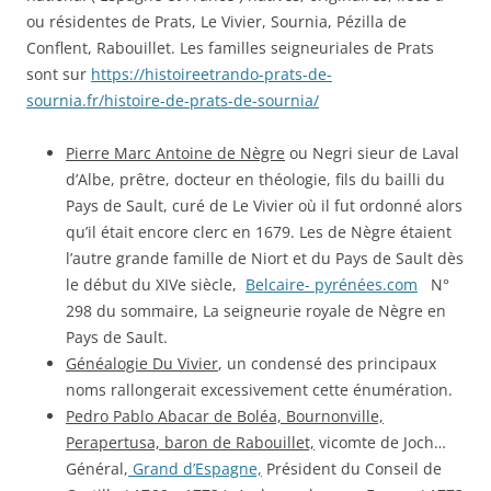
ou résidentes de Prats, Le Vivier, Sournia, Pézilla de
Conflent, Rabouillet. Les familles seigneuriales de Prats
sont sur
https://histoireetrando-prats-de-
sournia.fr/histoire-de-prats-de-sournia/
Pierre Marc Antoine de Nègre
ou Negri sieur de Laval
d’Albe, prêtre, docteur en théologie, fils du bailli du
Pays de Sault, curé de Le Vivier où il fut ordonné alors
qu’il était encore clerc en 1679. Les de Nègre étaient
l’autre grande famille de Niort et du Pays de Sault dès
le début du XIVe siècle,
Belcaire- pyrénées.com
N°
298 du sommaire, La seigneurie royale de Nègre en
Pays de Sault.
Généalogie Du Vivier
, un condensé des principaux
noms rallongerait excessivement cette énumération.
Pedro Pablo Abacar de Boléa, Bournonville,
Perapertusa, baron de Rabouillet,
vicomte de Joch…
Général,
Grand d’Espagne,
Président du Conseil de