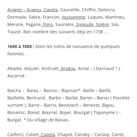
Aragon – Aragou, Capela,
Cauneille, Chiffre, Delonca,
Dormade, Fabre, Francon,
Joussemme,
Luques, Martineu,
Merone, Pagane
, Pons,
Saunière
, Sivieude, Solère
, Sos,
Touzel. Bon nombre des suivants déjà en 1738 …
1600 à 1800 :
Dont les noms de naissance de quelques
femmes.
Abadie, Alquier, Andruet
, Aragou,
Arnal – ( Darnaud ? ),
Ascarrot .
Baicha – Baixa – Baissa – Bayssan*, Baille – Baillé,
Baillette, Bertrand, Barbe – Barbé, Baron – Barou ( Possible
surnom ), Barre – Barris, Benezech – Benezet, Bigou,
Bonamic, Bonet, Bourrel, Boyer, Bourgat ( Toponyme ) –
Burgat. * Du village de Baixas.
Caillens, Calvet
, Capela,
Chapot, Canaby – Canavy, Cante,