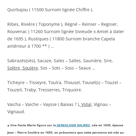
Quirbajou ( 11500 Surnom lignée Chiffre ).
Ribes, Rivière ( Toponyme ), Régné – Reinier – Regnier,
Rouvenac ( 11260 Surnom lignée Sivieude x Amiel à dater
de 1695 ), Rustiques ( 11800 Surnom branche Capela
antérieur à 1700 ** ) …
Sabrazés(sès), Sacaze, Sales – Salles, Saunière, Sire,
Solère, Soulère,
Sos – Sots – Soss – Seaux …
Ticheyre – Tisseyre, Toulra, Thousel, Tousel(s) – Touzel –
Touzeil, Traby, Tresserres, Triquoire.
Vaicha – Vaiche – Vaysse ( Baixas ? )
, Vidal,
Vignau –
Vignaud.
Une Fonte Marie figure sur la
GENEALOGIE DALBIEZ
, née en 1630, épouse
*
Jean – Pierre Soulère en 1655, on présumera que cette personne est née au