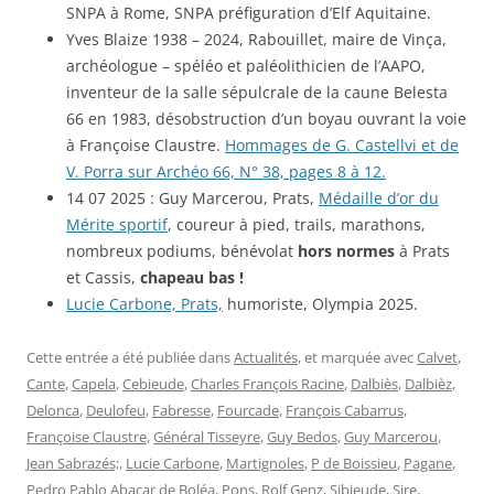
SNPA à Rome, SNPA préfiguration d’Elf Aquitaine.
Yves Blaize 1938 – 2024, Rabouillet, maire de Vinça,
archéologue – spéléo et paléolithicien de l’AAPO,
inventeur de la salle sépulcrale de la caune Belesta
66 en 1983, désobstruction d’un boyau ouvrant la voie
à Françoise Claustre.
Hommages de G. Castellvi et de
V. Porra sur Archéo 66, N° 38, pages 8 à 12.
14 07 2025 : Guy Marcerou, Prats,
Médaille d’or du
Mérite sportif
, coureur à pied, trails, marathons,
nombreux podiums, bénévolat
hors normes
à Prats
et Cassis,
chapeau bas !
Lucie Carbone, Prats,
humoriste, Olympia 2025.
Cette entrée a été publiée dans
Actualités
, et marquée avec
Calvet
,
Cante
,
Capela
,
Cebieude
,
Charles François Racine
,
Dalbiès
,
Dalbièz
,
Delonca
,
Deulofeu
,
Fabresse
,
Fourcade
,
François Cabarrus
,
Françoise Claustre
,
Général Tisseyre
,
Guy Bedos
,
Guy Marcerou
,
Jean Sabrazés;
,
Lucie Carbone
,
Martignoles
,
P de Boissieu
,
Pagane
,
Pedro Pablo Abacar de Boléa
,
Pons
,
Rolf Genz
,
Sibieude
,
Sire
,