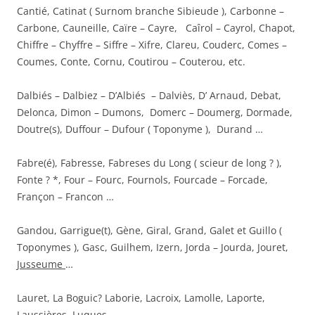
Cantié, Catinat ( Surnom branche Sibieude ), Carbonne –
Carbone, Cauneille, Caïre – Cayre, Caîrol – Cayrol, Chapot,
Chiffre – Chyffre – Siffre – Xifre, Clareu, Couderc, Comes –
Coumes, Conte, Cornu, Coutirou – Couterou, etc.
Dalbiés – Dalbiez – D’Albiés – Dalviès, D’ Arnaud, Debat,
Delonca, Dimon – Dumons, Domerc – Doumerg, Dormade,
Doutre(s), Duffour – Dufour ( Toponyme ), Durand …
Fabre(é), Fabresse, Fabreses du Long ( scieur de long ? ),
Fonte ? *, Four – Fourc, Fournols, Fourcade – Forcade,
Françon – Francon …
Gandou, Garrigue(t), Gène, Giral, Grand, Galet et Guillo (
Toponymes ), Gasc, Guilhem, Izern, Jorda – Jourda, Jouret,
Jusseume
…
Lauret, La Boguic? Laborie, Lacroix, Lamolle, Laporte,
Laussières, Luques …