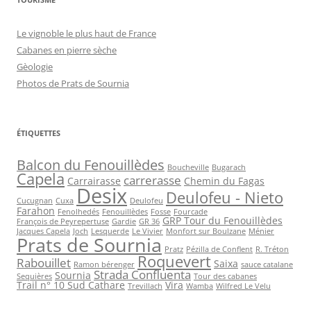
Le vignoble le plus haut de France
Cabanes en pierre sèche
Gèologie
Photos de Prats de Sournia
ÉTIQUETTES
Balcon du Fenouillèdes
Boucheville
Bugarach
Capela
carrerasse
Carrairasse
Chemin du Fagas
Desix
Deulofeu - Nieto
Cucugnan
Cuxa
Deulofeu
Farahon
Fenolhedés
Fenouillèdes
Fosse
Fourcade
GRP Tour du Fenouillèdes
François de Peyrepertuse
Gardie
GR 36
Jacques Capela
Joch
Lesquerde
Le Vivier
Monfort sur Boulzane
Ménier
Prats de Sournia
Pratz
Pézilla de Conflent
R. Tréton
Roquevert
Rabouillet
Saixa
Ramon bérenger
sauce catalane
Strada Confluenta
Sournia
Sequières
Tour des cabanes
Trail n° 10 Sud Cathare
Vira
Trevillach
Wamba
Wilfred Le Velu