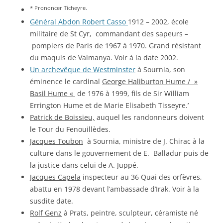
* Prononcer Ticheyre.
Général Abdon Robert Casso
1912 – 2002, école
militaire de St Cyr, commandant des sapeurs –
pompiers de Paris de 1967 à 1970. Grand résistant
du maquis de Valmanya. Voir à la date 2002.
Un archevêque de Westminster
à Sournia, son
éminence le cardinal
George Haliburton Hume / »
Basil Hume «
de 1976 à 1999, fils de Sir William
Errington Hume et de Marie Elisabeth Tisseyre.’
Patrick de Boissieu,
auquel les randonneurs doivent
le Tour du Fenouillèdes.
Jacques Toubon
à Sournia, ministre de J. Chirac à la
culture dans le gouvernement de E. Balladur puis de
la justice dans celui de A. Juppé.
Jacques Capela
inspecteur au 36 Quai des orfèvres,
abattu en 1978 devant l’ambassade d’Irak. Voir à la
susdite date.
Rolf Genz
à Prats, peintre, sculpteur, céramiste né