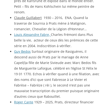
près de Karlsruhe et exposé dans le monde entier.
Petit – fils de Hans Kohlschein lui même peintre de
renom.
Claude Guillabert
1930 – 2016, ENA, Quand la
traverse de Sournia à Prats mène à Matignon,
romancier, Chevalier de la Légion d’Honneur…
Louis Alexandre Fabre,
Charles Frémont dans Plus
belle la vie, acteur de ceux dès les prémices de cette
série en 2004. Indiscrétion à vérifier.
Guy Bedos
Surtout originaire de Rasiguères, il
descend aussi de Prats par le mariage de Anne
Capel(l)a fille de Marie Sivieude avec Marc Bedos fils
de Marguerite Laforgue, célébré en l’église St Félix le
19 01 1770. Echos à vérifier quand à une filiation, avec
des noms d’ici que sont Fabresse à Le Vivier et
Fabrèse – Fabrèze ( rèi ), le second n’est pas une
mauvaise transcription du premier puisque originaire
d’autres cieux que Rabouillet.
Roger Cante
1929 – 2025, Prats, directeur financier