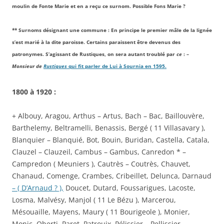
moulin de Fonte Marie et en a reçu ce surnom. Possible Fons Marie ?
** Surnoms désignant une commune : En principe le premier mâle de la lignée
s’est marié à la dite paroisse. Certains paraissent être devenus des
patronymes. S’agissant de Rustiques, on sera autant troublé par
ce
: –
Monsieur de
Rustiques
qui fit parler de Lui à Sournia en 1595.
1800 à 1920 :
+ Albouy, Aragou, Arthus – Artus, Bach – Bac, Baillouvère,
Barthelemy, Beltramelli, Benassis, Bergé ( 11 Villasavary ),
Blanquier – Blanquié, Bot, Bouin, Buridan, Castella, Catala,
Clauzel – Clauzeil, Cambus – Gambus, Canredon * –
Campredon ( Meuniers ), Cautrès – Coutrès, Chauvet,
Chanaud, Comenge, Crambes, Cribeillet, Delunca, Darnaud
– ( D’Arnaud ? ),
Doucet, Dutard, Foussarigues, Lacoste,
Losma, Malvésy, Manjol ( 11 Le Bézu ), Marcerou,
Mésouaille, Mayens, Maury ( 11 Bourigeole ), Monier,
Monic, Oberti, Paret, Patrouix, Pélissier – Pellissier,