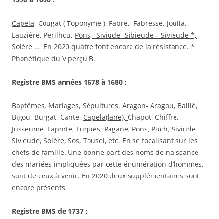
Capela,
Cougat ( Toponyme ), Fabre, Fabresse, Joulia,
Lauzière, Perilhou,
Pons, Siviude -Sibieude – Sivieude *,
Solère
… En 2020 quatre font encore de la résistance. *
Phonétique du V perçu B.
Registre BMS années 1678 à 1680 :
Baptêmes, Mariages, Sépultures.
Aragon- Aragou,
Baillé,
Bigou, Burgat, Cante,
Capela(lane),
Chapot, Chiffre,
Jusseume, Laporte, Luques, Pagane
, Pons,
Puch,
Siviude –
Sivieude, Solère,
Sos, Tousel, etc. En se focalisant sur les
chefs de famille. Une bonne part des noms de naissance,
des mariées impliquées par cette énumération d’hommes,
sont de ceux à venir. En 2020 deux supplémentaires sont
encore présents.
Registre BMS de 1737 :