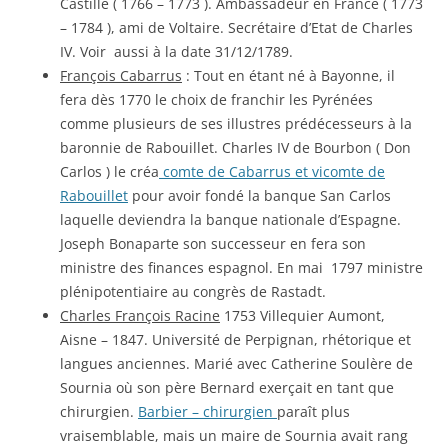
Castille ( 1766 – 1773 ). Ambassadeur en France ( 1773
– 1784 ), ami de Voltaire. Secrétaire d’Etat de Charles
IV. Voir aussi à la date 31/12/1789.
François Cabarrus
: Tout en étant né à Bayonne, il
fera dès 1770 le choix de franchir les Pyrénées
comme plusieurs de ses illustres prédécesseurs à la
baronnie de Rabouillet. Charles IV de Bourbon ( Don
Carlos ) le créa
comte de Cabarrus et vicomte de
Rabouillet
pour avoir fondé la banque San Carlos
laquelle deviendra la banque nationale d’Espagne.
Joseph Bonaparte son successeur en fera son
ministre des finances espagnol. En mai 1797 ministre
plénipotentiaire au congrès de Rastadt.
Charles François Racine
1753 Villequier Aumont,
Aisne – 1847. Université de Perpignan, rhétorique et
langues anciennes. Marié avec Catherine Soulère de
Sournia où son père Bernard exerçait en tant que
chirurgien.
Barbier – chirurgien
paraît plus
vraisemblable, mais un maire de Sournia avait rang