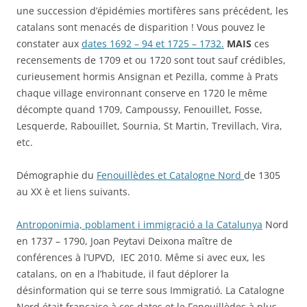
une succession d’épidémies mortifères sans précédent, les
catalans sont menacés de disparition ! Vous pouvez le
constater aux
dates 1692 – 94 et 1725 – 1732.
MAIS
ces
recensements de 1709 et ou 1720 sont tout sauf crédibles,
curieusement hormis Ansignan et Pezilla, comme à Prats
chaque village environnant conserve en 1720 le même
décompte quand 1709, Campoussy, Fenouillet, Fosse,
Lesquerde, Rabouillet, Sournia, St Martin, Trevillach, Vira,
etc.
Démographie du
Fenouillèdes et Catalogne Nord
de 1305
au XX è et liens suivants.
Antroponimia, poblament i immigració a la Catalunya
Nord
en 1737 – 1790, Joan Peytavi Deixona maître de
conférences à l’UPVD, IEC 2010. Même si avec eux, les
catalans, on en a l’habitude, il faut déplorer la
désinformation qui se terre sous Immigratió. La Catalogne
Nord était française à ces dates et le Fenouillèdes à plus