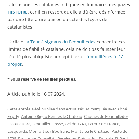
l’alerte âneries catalanes indiquée en liminaires des page
s
HISTOIRE
,
car il en ressort qu’elle a dû être désinformée
par une littérature puisée du côté des foyers de
catalanistes.
L’article
La Tour à signaux du Fenouillèdes
concentre ces
limites de fiabilité catalane, cela ne doit pas fausser leur
réalité plus ubiquiste perceptible sur
fenouillèdes.fr / A
propos
.
* Sous réserve de feuilles perdues.
Article publié le 16 07 2024.
Cette entrée a été publiée dans
Actualités
, et marquée avec
Abbé
Expilly
,
Antoine Bigou Rennes le Château
,
Caudiès de Fenouillèdes
,
Escouloubre
,
Fenouillet
,
Fosse
,
Gel de 1740
,
Latour de France
,
Lesquerde
,
Monfort sur Boulzane
,
Montalba le Château
,
Peste de
1738
,
Procureur Conseil de Perpignan
,
Rabouillet
,
Sournia
,
St Paul