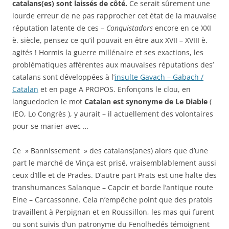
catalans(es) sont laissés de côté.
Ce serait sûrement une
lourde erreur de ne pas rapprocher cet état de la mauvaise
réputation latente de ces
– Conquistadors
encore en ce XXI
è. siècle, pensez ce qu’il pouvait en être aux XVII – XVIII è.
agités ! Hormis la guerre millénaire et ses exactions, les
problématiques afférentes aux mauvaises réputations des’
catalans sont développées à l’
insulte Gavach – Gabach /
Catalan
et en page A PROPOS. Enfonçons le clou, en
languedocien le mot
Catalan est synonyme de Le Diable
(
IEO, Lo Congrès ), y aurait – il actuellement des volontaires
pour se marier avec …
Ce » Bannissement » des catalans(anes) alors que d’une
part le marché de Vinça est prisé, vraisemblablement aussi
ceux d’Ille et de Prades. D’autre part Prats est une halte des
transhumances Salanque – Capcir et borde l’antique route
Elne – Carcassonne. Cela n’empêche point que des pratois
travaillent à Perpignan et en Roussillon, les mas qui furent
ou sont suivis d’un patronyme du Fenolhedés témoignent