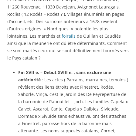
11260 Rouvenac, 11330 Davejean, Avignonet Lauragais,
Roclès ( 12 Rodés – Rodez ? ), villages énumérés en pages
d’accueil, etc. Des surnoms antérieurs à 1678 révèlent
d’autres origines » Nordiques » potentielles plus
lointaines. Les marchés et
foirails
de Quillan et Caudiès
ainsi que la meunerie ont dû être déterminants. Comment
se sont mariés ceux qui se sont définitivement tournés vers
le Pays catalan ?
Fin XVII è. – Début XVIII è. , sans exclure une
antériorité
: Les actes ( Parrains, marraines, témoins )
révèlent des liens étroits avec Finestret, Rodés,
Sahorle, Vinça, c’est le jardin des De Peyrepertuse de
la baronnie de Rabouillet – Joch. Les familles Capela x
Calvet, Ascarot, Cante, Capela x Dalbiez, Sivieude,
Dormade x Sivuide sans exhaustive, ont des attaches
à Finestret, paroisse hors de la baronnie mais
attenante. Les noms supposés catalans, Cornet,