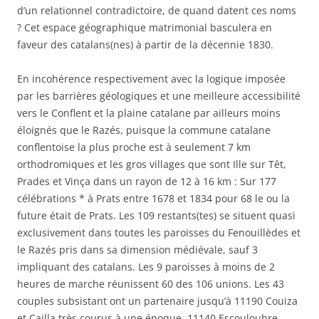
d’un relationnel contradictoire, de quand datent ces noms
? Cet espace géographique matrimonial basculera en
faveur des catalans(nes) à partir de la décennie 1830.
En incohérence respectivement avec la logique imposée
par les barrières géologiques et une meilleure accessibilité
vers le Conflent et la plaine catalane par ailleurs moins
éloignés que le Razés, puisque la commune catalane
conflentoise la plus proche est à seulement 7 km
orthodromiques et les gros villages que sont Ille sur Têt,
Prades et Vinça dans un rayon de 12 à 16 km : Sur 177
célébrations * à Prats entre 1678 et 1834 pour 68 le ou la
future était de Prats. Les 109 restants(tes) se situent quasi
exclusivement dans toutes les paroisses du Fenouillèdes et
le Razés pris dans sa dimension médiévale, sauf 3
impliquant des catalans. Les 9 paroisses à moins de 2
heures de marche réunissent 60 des 106 unions. Les 43
couples subsistant ont un partenaire jusqu’à 11190 Couiza
et Cailla très courus à une époque, 11140 Escouloubre,