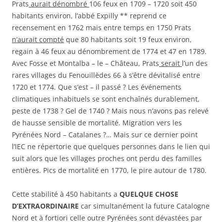
Prats
aurait dénombré
106 feux en 1709 – 1720 soit 450
habitants environ, l’abbé Expilly ** reprend ce
recensement en 1762 mais entre temps en 1750 Prats
n’aurait compté
que 80 habitants soit 19 feux environ,
regain à 46 feux au dénombrement de 1774 et 47 en 1789.
Avec Fosse et Montalba – le – Château, Prats
serait
l’un des
rares villages du Fenouillèdes 66 à s’être dévitalisé entre
1720 et 1774. Que s’est – il passé ? Les événements
climatiques inhabituels se sont enchaînés durablement,
peste de 1738 ? Gel de 1740 ? Mais nous n’avons pas relevé
de hausse sensible de mortalité. Migration vers les
Pyrénées Nord – Catalanes ?… Mais sur ce dernier point
l’IEC ne répertorie que quelques personnes dans le lien qui
suit alors que les villages proches ont perdu des familles
entières. Pics de mortalité en 1770, le pire autour de 1780.
Cette stabilité à 450 habitants a
QUELQUE CHOSE
D’EXTRAORDINAIRE
car simultanément la future Catalogne
Nord et à fortiori celle outre Pyrénées sont dévastées par