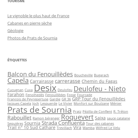
TOURISME
Le vignoble le plus haut de France
Cabanes en pierre sèche
Gèologie
Photos de Prats de Sournia
ÉTIQUETTES
Balcon du Fenouillèdes
Boucheville
Bugarach
Capela
carrerasse
Carrairasse
Chemin du Fagas
Desix
Deulofeu - Nieto
Cucugnan
Cuxa
Deulofeu
Farahon
Fenolhedés
Fenouillèdes
Fosse
Fourcade
GRP Tour du Fenouillèdes
François de Peyrepertuse
Gardie
GR 36
Jacques Capela
Joch
Lesquerde
Le Vivier
Monfort sur Boulzane
Ménier
Prats de Sournia
Pratz
Pézilla de Conflent
R. Tréton
Roquevert
Rabouillet
Saixa
Ramon bérenger
sauce catalane
Strada Confluenta
Sournia
Sequières
Tour des cabanes
Trail n° 10 Sud Cathare
Vira
Trevillach
Wamba
Wilfred Le Velu