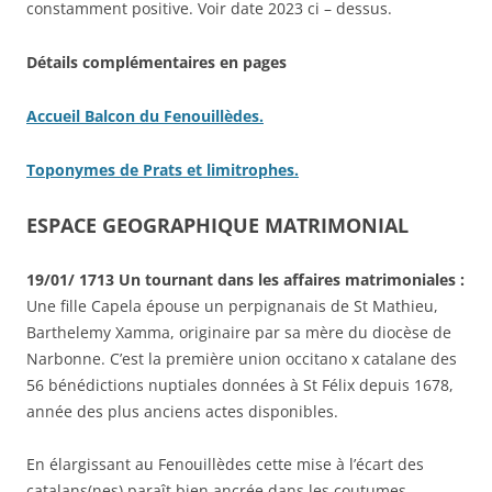
constamment positive. Voir date 2023 ci – dessus.
Détails complémentaires en pages
Accueil Balcon du Fenouillèdes.
Toponymes de Prats et limitrophes.
ESPACE GEOGRAPHIQUE MATRIMONIAL
19/01/ 1713 Un tournant dans les affaires matrimoniales :
Une fille Capela épouse un perpignanais de St Mathieu,
Barthelemy Xamma, originaire par sa mère du diocèse de
Narbonne. C’est la première union occitano x catalane des
56 bénédictions nuptiales données à St Félix depuis 1678,
année des plus anciens actes disponibles.
En élargissant au Fenouillèdes cette mise à l’écart des
catalans(nes) paraît bien ancrée dans les coutumes,