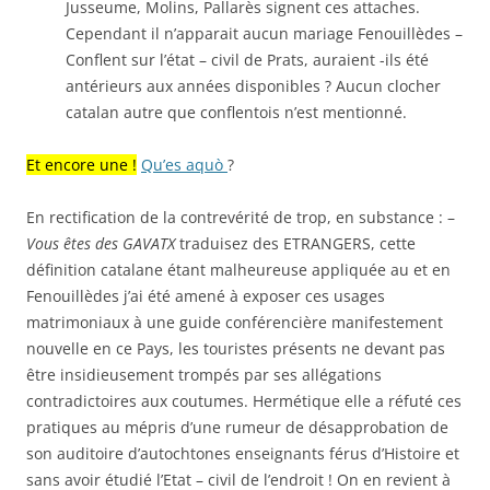
Jusseume, Molins, Pallarès signent ces attaches.
Cependant il n’apparait aucun mariage Fenouillèdes –
Conflent sur l’état – civil de Prats, auraient -ils été
antérieurs aux années disponibles ? Aucun clocher
catalan autre que conflentois n’est mentionné.
Et encore une !
Qu’es
aquò
?
En rectification de la contrevérité de trop, en substance : –
Vous êtes des GAVATX
traduisez des ETRANGERS,
cette
définition catalane étant malheureuse appliquée au et en
Fenouillèdes j’ai été amené à exposer ces usages
matrimoniaux à une guide conférencière manifestement
nouvelle en ce Pays, les touristes présents ne devant pas
être insidieusement trompés par ses allégations
contradictoires aux coutumes. Hermétique elle a réfuté ces
pratiques au mépris d’une rumeur de désapprobation de
son auditoire d’autochtones enseignants férus d’Histoire et
sans avoir étudié l’Etat – civil de l’endroit ! On en revient à