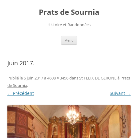
Aller
au
Prats de Sournia
contenu
Histoire et Randonnées
Menu
Juin 2017.
Publié le
5 juin 2017
à
4608 × 3456
dans
St FELIX DE GERONE à Prats
de Sournia
.
← Précédent
Suivant →