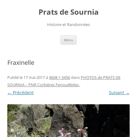
Aller
au
Prats de Sournia
contenu
Histoire et Randonnées
Menu
Fraxinelle
Publié le
17 mai 2017
à
4608 × 3456
dans
PHOTOS de PRATS DE
SOURNIA – PNR Corbières Fenouillèdes.
.
← Précédent
Suivant →