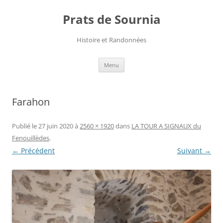
Aller
au
Prats de Sournia
contenu
Histoire et Randonnées
Menu
Farahon
Publié le
27 juin 2020
à
2560 × 1920
dans
LA TOUR A SIGNAUX du
Fenouillèdes
.
← Précédent
Suivant →