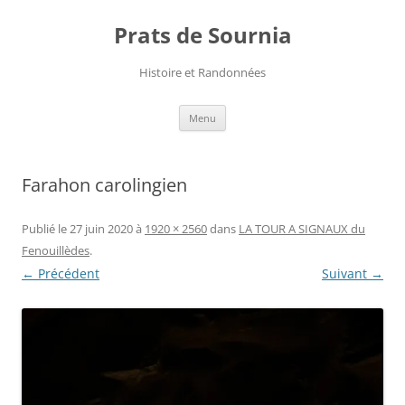
Aller
au
Prats de Sournia
contenu
Histoire et Randonnées
Menu
Farahon carolingien
Publié le
27 juin 2020
à
1920 × 2560
dans
LA TOUR A SIGNAUX du
Fenouillèdes
.
← Précédent
Suivant →